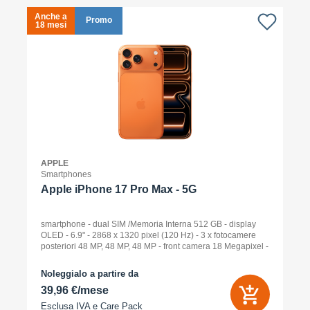
Anche a
A
Promo
18 mesi
1
APPLE
Smartphones
Apple iPhone 17 Pro Max - 5G
smartphone - dual SIM /Memoria Interna 512 GB - display
OLED - 6.9" - 2868 x 1320 pixel (120 Hz) - 3 x fotocamere
posteriori 48 MP, 48 MP, 48 MP - front camera 18 Megapixel -
arancione cosmico
Noleggialo a partire da
39,96 €/mese
Esclusa IVA e
Care Pack