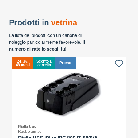
Prodotti in
vetrina
La lista dei prodotti con un canone di
noleggio particolarmente favorevole.
Il
numero di rate lo scegli tu!
24, 36,
Sconto a
Promo
48 mesi
carrello
4
Riello Ups
Rack e armadi