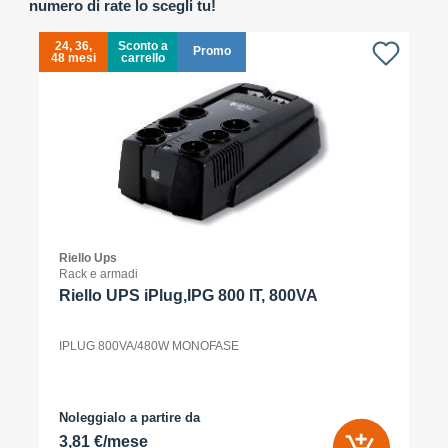
numero di rate lo scegli tu!
24, 36,
Sconto a
Promo
48 mesi
carrello
4
Riello Ups
Rack e armadi
Riello UPS iPlug,IPG 800 IT, 800VA
IPLUG 800VA/480W MONOFASE
Noleggialo a partire da
3,81 €/mese