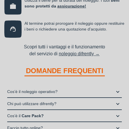
Utilizza il bene per la durata del noleggio. I tuoi
beni
sono protetti da
assicurazione!
Al termine potrai prorogare il noleggio oppure restituire
i beni o richiedere una quotazione d'acquisto.
Scopri tutti i vantaggi e il funzionamento
del servizio di
noleggio difrently →
DOMANDE FREQUENTI
Cos’è il noleggio operativo?
Il noleggio, o locazione operativa, è una soluzione che
Chi può utilizzare difrently?
consente di avere la disponibilità di un bene strumentale utile
Liberi Professionisti e Studi Associati
alla propria attività a fronte del pagamento di un canone fisso
Cos’è il
Care Pack?
Società di persone (Ditte Individuali, S.n.c., S.a.s.)
periodico.
Il Care Pack è un servizio che include:
Società di Capitali (S.p.A., S.r.l.)
Faccio tutto online?