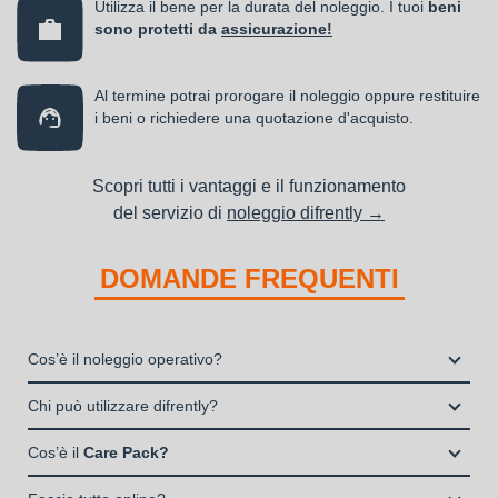
Utilizza il bene per la durata del noleggio. I tuoi
beni
sono protetti da
assicurazione!
Al termine potrai prorogare il noleggio oppure restituire
i beni o richiedere una quotazione d'acquisto.
Scopri tutti i vantaggi e il funzionamento
del servizio di
noleggio difrently →
DOMANDE FREQUENTI
Cos’è il noleggio operativo?
Il noleggio, o locazione operativa, è una soluzione che
Chi può utilizzare difrently?
consente di avere la disponibilità di un bene strumentale utile
Liberi Professionisti e Studi Associati
alla propria attività a fronte del pagamento di un canone fisso
Cos’è il
Care Pack?
Società di persone (Ditte Individuali, S.n.c., S.a.s.)
periodico.
Il Care Pack è un servizio che include:
Società di Capitali (S.p.A., S.r.l.)