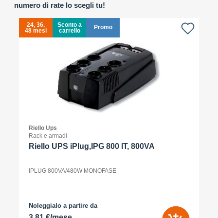
numero di rate lo scegli tu!
24, 36,
Sconto a
Promo
48 mesi
carrello
4
Riello Ups
Rack e armadi
Riello UPS iPlug,IPG 800 IT, 800VA
IPLUG 800VA/480W MONOFASE
Noleggialo a partire da
3,81 €/mese