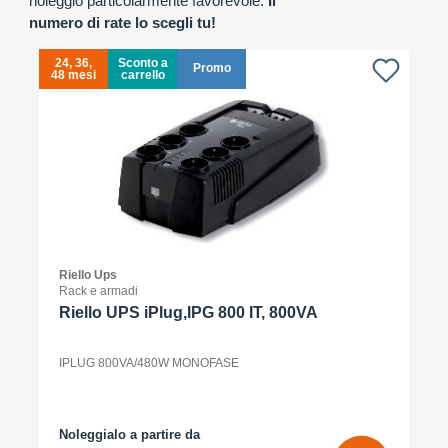
noleggio particolarmente favorevole.
Il
numero di rate lo scegli tu!
24, 36,
Sconto a
Promo
48 mesi
carrello
4
Riello Ups
Rack e armadi
Riello UPS iPlug,IPG 800 IT, 800VA
IPLUG 800VA/480W MONOFASE
Noleggialo a partire da