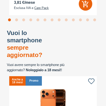
3,81 €/mese
Esclusa IVA e
Care Pack
Vuoi lo
smartphone
sempre
aggiornato?
Vuoi avere sempre lo smartphone più
aggiornato?
Noleggialo a 18 mesi!
!
Anche a
A
Promo
18 mesi
1