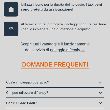
Utilizza il bene per la durata del noleggio. I tuoi
beni
sono protetti da
assicurazione!
Al termine potrai prorogare il noleggio oppure restituire
i beni o richiedere una quotazione d'acquisto.
Scopri tutti i vantaggi e il funzionamento
del servizio di
noleggio difrently →
DOMANDE FREQUENTI
Cos’è il noleggio operativo?
Il noleggio, o locazione operativa, è una soluzione che
Chi può utilizzare difrently?
consente di avere la disponibilità di un bene strumentale utile
Liberi Professionisti e Studi Associati
alla propria attività a fronte del pagamento di un canone fisso
Cos’è il
Care Pack?
Società di persone (Ditte Individuali, S.n.c., S.a.s.)
periodico.