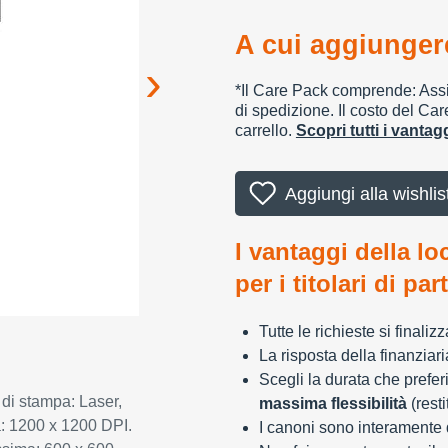
A cui aggiungere
*Il Care Pack comprende: Assic
di spedizione. Il costo del Car
carrello.
Scopri tutti i vanta
Aggiungi alla wishlis
I vantaggi della lo
per i titolari di par
Tutte le richieste si finali
La risposta della finanziar
Scegli la durata che preferi
 stampa: Laser,
massima flessibilità
(resti
 1200 x 1200 DPI.
I canoni sono interamente d