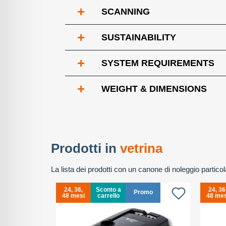
+
SCANNING
+
SUSTAINABILITY
+
SYSTEM REQUIREMENTS
+
WEIGHT & DIMENSIONS
Prodotti in
vetrina
La lista dei prodotti con un canone di noleggio partic
24, 36,
Sconto a
24, 36
omo
Promo
48 mesi
carrello
48 mes