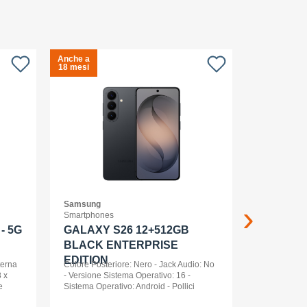
Anche a
Anche a
S
18 mesi
18 mesi
c
Samsung
APPLE
Smartphones
Smartwatch
- 5G
GALAXY S26 12+512GB
Apple Wa
BLACK ENTERPRISE
Ml Cel
EDITION
terna
Colore Posteriore: Nero - Jack Audio: No
 x
- Versione Sistema Operativo: 16 -
e
Sistema Operativo: Android - Pollici
nt
Display: 6,3 - Tipologia Display: AMOLED