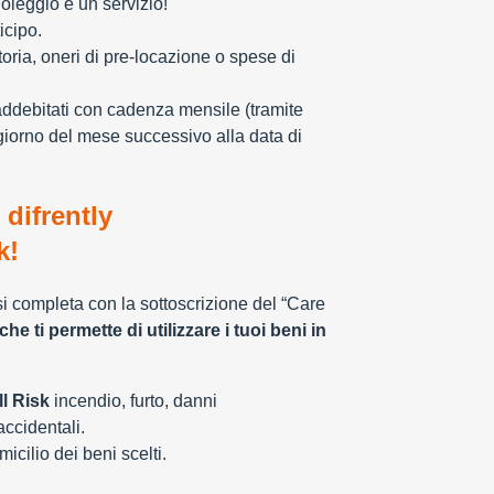
oleggio è un servizio!
icipo.
toria, oneri di pre-locazione o spese di
addebitati con cadenza mensile (tramite
giorno del mese successivo alla data di
 difrently
k!
 si completa con la sottoscrizione del “Care
che ti permette di utilizzare i tuoi beni in
l Risk
incendio, furto, danni
 accidentali.
cilio dei beni scelti.