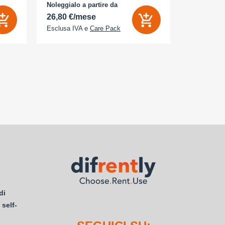
- Memoria Interna (ROM): 512 GB -
Noleggialo a partire da
Noleggialo 
Espandibile fino a: 0 GB - Dual Sim: Sì
26,80 €/mese
21,85 €/
Esclusa IVA e
Care Pack
Esclusa IV
di
 self-