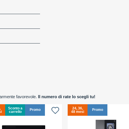
olarmente favorevole.
Il numero di rate lo scegli tu!
,
Sconto a
24, 36,
Promo
Promo
i
carrello
48 mesi