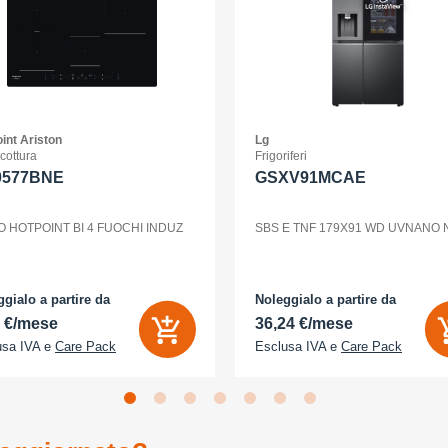
int Ariston
Lg
 cottura
Frigoriferi
0577BNE
GSXV91MCAE
O HOTPOINT BI 4 FUOCHI INDUZ
SBS E TNF 179X91 WD UVNANO
gialo a partire da
Noleggialo a partire da
2 €/mese
36,24 €/mese
usa IVA e
Care Pack
Esclusa IVA e
Care Pack