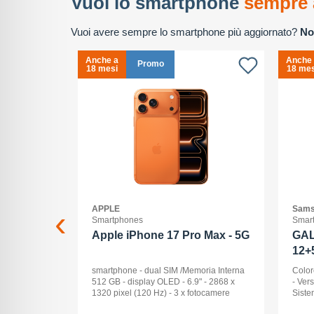
Vuoi lo smartphone
sempre 
Vuoi avere sempre lo smartphone più aggiornato?
No
Anche a
Anche
Promo
18 mesi
18 mes
APPLE
Sams
Smartphones
Smar
2+512GB
Apple iPhone 17 Pro Max - 5G
GAL
12+
ck Audio: No
smartphone - dual SIM /Memoria Interna
Color
: 16 -
512 GB - display OLED - 6.9" - 2868 x
- Ver
Pollici
1320 pixel (120 Hz) - 3 x fotocamere
Siste
ay: Dynamic
posteriori 48 MP, 48 MP, 48 MP - front
Displ