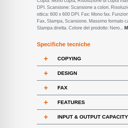
Copia: Mono copia, Risoluzione di copia ma
DPI. Scansione: Scansione a colori, Risoluz
ottica: 600 x 600 DPI. Fax: Mono fax. Funzio
Fax, Stampa, Scansione. Massimo formato car
Stampa diretta. Colore del prodotto: Nero...
M
Specifiche tecniche
+
COPYING
+
DESIGN
+
FAX
+
FEATURES
+
INPUT & OUTPUT CAPACITY