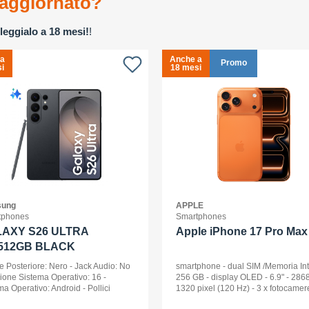
aggiornato?
leggialo a 18 mesi!
!
 a
Anche a
Promo
i
18 mesi
ung
APPLE
tphones
Smartphones
AXY S26 ULTRA
Apple iPhone 17 Pro Max 
512GB BLACK
e Posteriore: Nero - Jack Audio: No
smartphone - dual SIM /Memoria In
sione Sistema Operativo: 16 -
256 GB - display OLED - 6.9" - 2868
ma Operativo: Android - Pollici
1320 pixel (120 Hz) - 3 x fotocamer
ay: 6,9 - Tipologia Display: Dynamic
posteriori 48 MP, 48 MP, 48 MP - fro