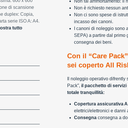
ssima: 600 x 600
Non fai ammortamento: il n
ione di scansione
Non è richiesto nessun ant
ne duplex: Copia,
Non ci sono spese di istrut
ta serie ISO A: A4.
incasso dei canoni.
ostra tutto
I canoni di noleggio sono 
SEPA) a partire dal primo 
consegna dei beni.
Con il “Care Pack”
sei coperto All Ris
Il noleggio operativo difrently
Pack”,
il pacchetto di servizi 
totale tranquillità:
Copertura assicurativa Al
elettrici/elettronici e danni
Consegna
consegna a domi