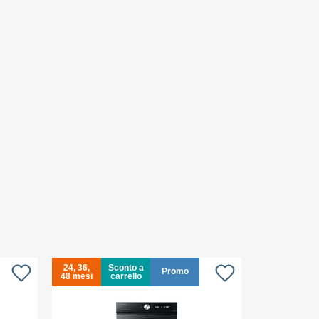
24, 36,
Sconto a
24, 36,
Promo
48 mesi
carrello
48 mesi