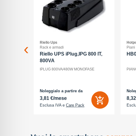
Riello Ups
Hotpo
Rack e armadi
Piani
G
Riello UPS iPlug,IPG 800 IT,
HB
800VA
56 GB -
IPLUG 800VA/480W MONOFASE
PIAN
 1206 pixel
teriori 48
 Megapixel -
Noleggialo a partire da
Noleg
3,81 €/mese
8,3
Esclusa IVA e
Care Pack
Escl