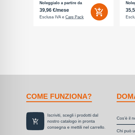
na (ROM):
camera 18 Megapixel - arancione
AMOLE
Noleggialo a partire da
Noleg
 0 GB - Dual
cosmico
512 G
39,96 €/mese
35,
Esclusa IVA e
Care Pack
Escl
COME FUNZIONA?
DOM
Iscriviti, scegli i prodotti dal
Cos’è il 
nostro catalogo in pronta
consegna e mettili nel carrello.
Il nolegg
Chi può ut