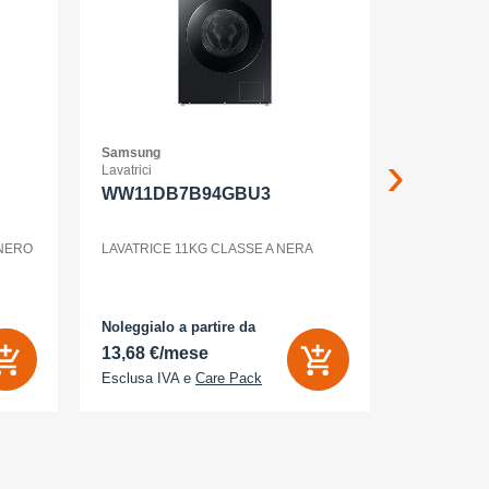
Samsung
Samsung
Lavatrici
Smartphone
WW11DB7B94GBU3
GALAXY
12+256G
ENTERP
 NERO
LAVATRICE 11KG CLASSE A NERA
GALAXY S2
Noleggialo a partire da
Noleggialo 
13,68 €/mese
31,90 €/
Esclusa IVA e
Care Pack
Esclusa IV