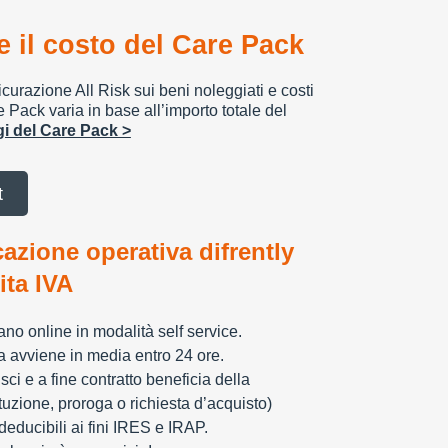
 il costo del Care Pack
urazione All Risk sui beni noleggiati e costi
e Pack varia in base all’importo totale del
ggi del Care Pack >
t
cazione operativa difrently
tita IVA
zzano online in modalità self service.
ia avviene in media entro 24 ore.
sci e a fine contratto beneficia della
tuzione, proroga o richiesta d’acquisto)
educibili ai fini IRES e IRAP.