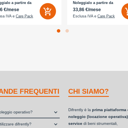
D 2x - Memoria Interna (ROM):
camera 18 Megapixel - arancione
gialo a partire da
Noleggialo a partire da
B - Espandibile fino a: 0 GB - Dual
cosmico
56 €/mese
33,86 €/mese
usa IVA e
Care Pack
Esclusa IVA e
Care Pack
ANDE FREQUENTI
CHI SIAMO?
Difrently è la
prima piattaforma 
noleggio operativo?
noleggio (locazione operativa)
io, o locazione operativa, è una
service
di beni strumentali,
ilizzare difrently?