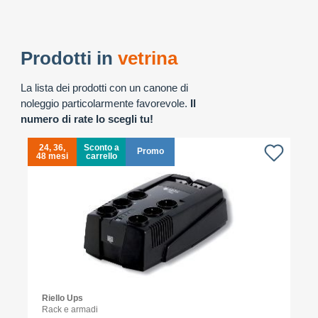
Prodotti in
vetrina
La lista dei prodotti con un canone di
noleggio particolarmente favorevole.
Il
numero di rate lo scegli tu!
24, 36,
Sconto a
Promo
48 mesi
carrello
4
Riello Ups
Rack e armadi