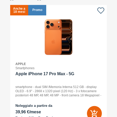
Anche a
A
Promo
18 mesi
1
APPLE
Smartphones
Apple iPhone 17 Pro Max - 5G
smartphone - dual SIM /Memoria Interna 512 GB - display
OLED - 6.9" - 2868 x 1320 pixel (120 Hz) - 3 x fotocamere
posteriori 48 MP, 48 MP, 48 MP - front camera 18 Megapixel -
arancione cosmico
Noleggialo a partire da
39,96 €/mese