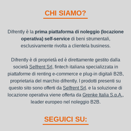
I beni a noleggio non devono essere messi in ammortamento
nel bilancio, poiché i canoni vengono considerati un servizio. I
CHI SIAMO?
canoni di noleggio sono deducibili ai fini IRES e IRAP
Difrently è la
prima piattaforma di noleggio (locazione
operativa) self-service
di beni strumentali,
esclusivamente rivolta a clientela business.
Difrently è di proprietà ed è direttamente gestito dalla
società
Selfrent Srl
, fintech italiana specializzata in
piattaforme di renting e-commerce e plug-in digitali B2B,
proprietaria del marchio difrently. I prodotti presenti su
questo sito sono offerti da
Selfrent Srl
. e la soluzione di
locazione operativa viene offerta da
Grenke Italia S.p.A.
,
leader europeo nel noleggio B2B.
SEGUICI SU: