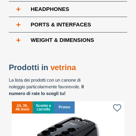
+
HEADPHONES
+
PORTS & INTERFACES
+
WEIGHT & DIMENSIONS
Prodotti in
vetrina
La lista dei prodotti con un canone di
noleggio particolarmente favorevole.
Il
numero di rate lo scegli tu!
24, 36,
Sconto a
Promo
48 mesi
carrello
4