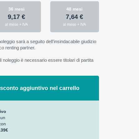
36 mesi
48 mesi
9,17 €
7,64 €
al mese + IVA
al mese + IVA
oleggio sarà a seguito dell’insindacabile giudizio
co renting partner.
 noleggio è necessario essere titolari di partita
 sconto aggiuntivo nel carrello
ivo
 un
con
139€