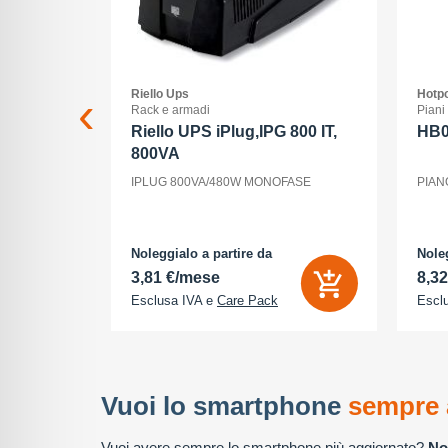
Riello Ups
Hotpo
Rack e armadi
Piani
G
Riello UPS iPlug,IPG 800 IT,
HB
800VA
56 GB -
IPLUG 800VA/480W MONOFASE
PIAN
 1206 pixel
teriori 48
 Megapixel -
Noleggialo a partire da
Noleg
3,81 €/mese
8,3
Esclusa IVA e
Care Pack
Escl
Vuoi lo smartphone
sempre 
Vuoi avere sempre lo smartphone più aggiornato?
No