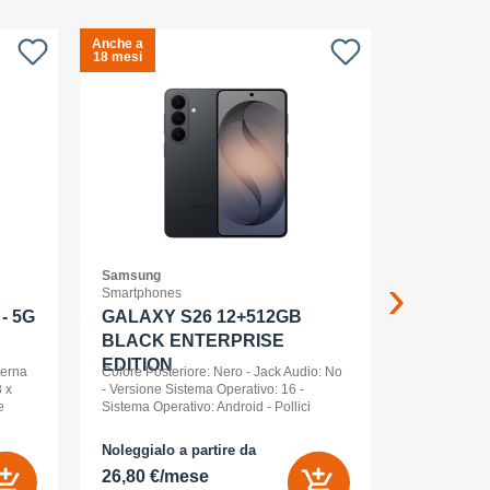
Anche a
Anche a
S
18 mesi
18 mesi
c
Samsung
APPLE
Smartphones
Smartwatch
- 5G
GALAXY S26 12+512GB
Apple Wa
BLACK ENTERPRISE
Ml Cel
EDITION
terna
Colore Posteriore: Nero - Jack Audio: No
 x
- Versione Sistema Operativo: 16 -
e
Sistema Operativo: Android - Pollici
nt
Display: 6,3 - Tipologia Display: AMOLED
- Memoria Interna (ROM): 512 GB -
Noleggialo a partire da
Noleggialo 
Espandibile fino a: 0 GB - Dual Sim: Sì
26,80 €/mese
21,85 €/