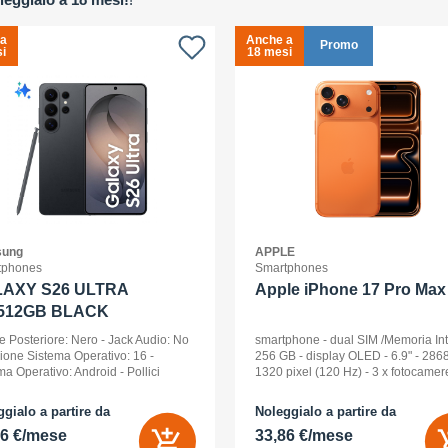
 a
Anche a
Promo
i
18 mesi
ung
APPLE
tphones
Smartphones
AXY S26 ULTRA
Apple iPhone 17 Pro Max 
512GB BLACK
e Posteriore: Nero - Jack Audio: No
smartphone - dual SIM /Memoria In
sione Sistema Operativo: 16 -
256 GB - display OLED - 6.9" - 2868
ma Operativo: Android - Pollici
1320 pixel (120 Hz) - 3 x fotocamer
ay: 6,9 - Tipologia Display: Dynamic
posteriori 48 MP, 48 MP, 48 MP - fro
D 2x - Memoria Interna (ROM):
camera 18 Megapixel - arancione
gialo a partire da
Noleggialo a partire da
B - Espandibile fino a: 0 GB - Dual
cosmico
56 €/mese
33,86 €/mese