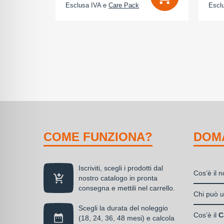
Esclusa IVA e
Care Pack
Escl
COME FUNZIONA?
DOM
Iscriviti, scegli i prodotti dal
Cos’è il 
nostro catalogo in pronta
consegna e mettili nel carrello.
Il nolegg
Chi può ut
soluzione
Scegli la durata del noleggio
Liberi
disponibil
Cos’è il
C
(18, 24, 36, 48 mesi) e calcola
Societ