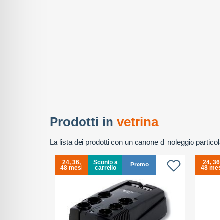
Prodotti in
vetrina
La lista dei prodotti con un canone di noleggio partic
24, 36,
Sconto a
24, 36
omo
Promo
48 mesi
carrello
48 mes