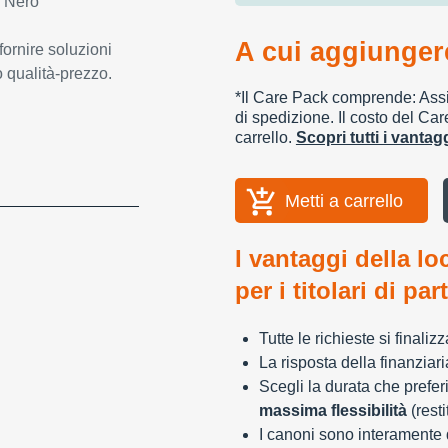
: Nero
A cui aggiungere
fornire soluzioni
o qualità-prezzo.
*Il Care Pack comprende: Assic
di spedizione. Il costo del Car
carrello.
Scopri tutti i vanta
Metti a carrello
I vantaggi della lo
per i titolari di par
Tutte le richieste si finali
La risposta della finanziar
Scegli la durata che preferi
massima flessibilità
(resti
I canoni sono interamente d