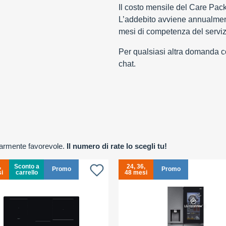
Il costo mensile del Care Pac
L’addebito avviene annualment
mesi di competenza del serviz
Per qualsiasi altra domanda con
chat.
olarmente favorevole.
Il numero di rate lo scegli tu!
,
Sconto a
24, 36,
Promo
Promo
i
carrello
48 mesi