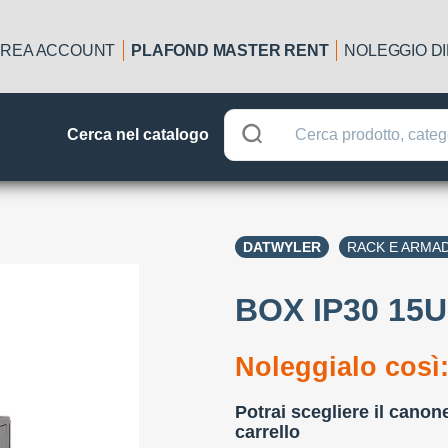
REA ACCOUNT
PLAFOND MASTER RENT
NOLEGGIO D
Cerca nel catalogo
DATWYLER
RACK E ARMAD
BOX IP30 15
Noleggialo così
Potrai scegliere il canon
carrello