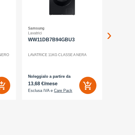
Samsung
Samsung
Lavatrici
Smartphone
WW11DB7B94GBU3
GALAXY
12+256G
ENTERP
 NERO
LAVATRICE 11KG CLASSE A NERA
GALAXY S2
Noleggialo a partire da
Noleggialo 
13,68 €/mese
31,90 €/
Esclusa IVA e
Care Pack
Esclusa IV