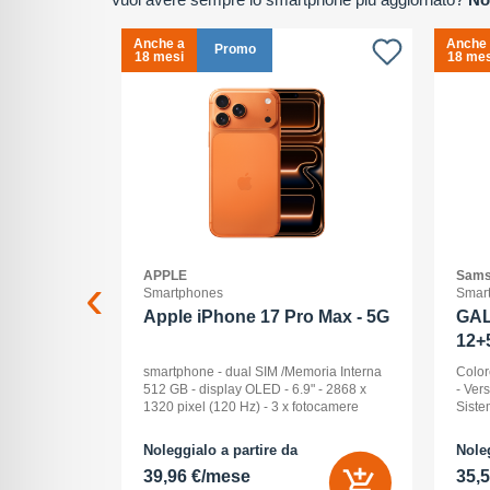
Anche a
Anche
Promo
18 mesi
18 mes
APPLE
Sams
Smartphones
Smar
2+512GB
Apple iPhone 17 Pro Max - 5G
GAL
12+
ck Audio: No
smartphone - dual SIM /Memoria Interna
Color
: 16 -
512 GB - display OLED - 6.9" - 2868 x
- Ver
Pollici
1320 pixel (120 Hz) - 3 x fotocamere
Siste
ay: Dynamic
posteriori 48 MP, 48 MP, 48 MP - front
Displ
na (ROM):
camera 18 Megapixel - arancione
AMOLE
Noleggialo a partire da
Noleg
 0 GB - Dual
cosmico
512 G
39,96 €/mese
35,