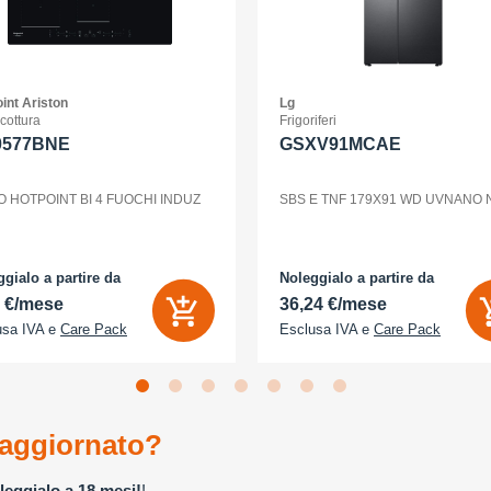
int Ariston
Lg
 cottura
Frigoriferi
0577BNE
GSXV91MCAE
O HOTPOINT BI 4 FUOCHI INDUZ
SBS E TNF 179X91 WD UVNANO
gialo a partire da
Noleggialo a partire da
2 €/mese
36,24 €/mese
usa IVA e
Care Pack
Esclusa IVA e
Care Pack
aggiornato?
leggialo a 18 mesi!
!