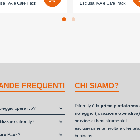
usa IVA e
Care Pack
Esclusa IVA e
Care Pack
ANDE FREQUENTI
CHI SIAMO?
Difrently è la
prima piattaforma 
noleggio operativo?
noleggio (locazione operativa)
io, o locazione operativa, è una
service
di beni strumentali,
ilizzare difrently?
 che consente di avere la
esclusivamente rivolta a clientela
 Professionisti e Studi Associati
ità di un bene strumentale utile
are Pack?
business.
à di persone (Ditte Individuali,