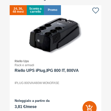
24, 36,
Sconto a
Promo
48 mesi
carrello
4
Riello Ups
Rack e armadi
Riello UPS iPlug,IPG 800 IT, 800VA
IPLUG 800VA/480W MONOFASE
Noleggialo a partire da
3,81 €/mese