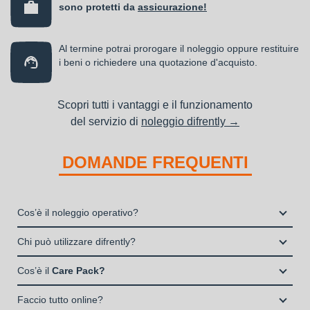
sono protetti da
assicurazione!
Al termine potrai prorogare il noleggio oppure restituire
i beni o richiedere una quotazione d'acquisto.
Scopri tutti i vantaggi e il funzionamento
del servizio di
noleggio difrently →
DOMANDE FREQUENTI
Cos’è il noleggio operativo?
Il noleggio, o locazione operativa, è una soluzione che
Chi può utilizzare difrently?
consente di avere la disponibilità di un bene strumentale utile
Liberi Professionisti e Studi Associati
alla propria attività a fronte del pagamento di un canone fisso
Cos’è il
Care Pack?
Società di persone (Ditte Individuali, S.n.c., S.a.s.)
periodico.
Il Care Pack è un servizio che include:
Società di Capitali (S.p.A., S.r.l.)
Faccio tutto online?