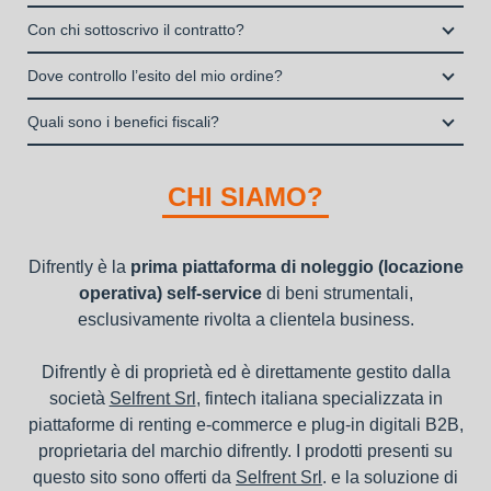
La copertura assicurativa All Risk mediante polizza
Enti e Associazioni purché in attività da almeno un anno.
Si, puoi scegliere sul sito il prodotto che ti serve, decidere la
stipulata da Grenke Italia S.p.A., società specializzata nel
Con chi sottoscrivo il contratto?
I privati consumatori non possono accedere al servizio di
durata del noleggio operativo e sottoscrivere il contratto
noleggio B2B con cui verrà concluso il contratto, a tutela
noleggio operativo
Il contratto di locazione operativa sarà stipulato con Grenke
interamente online
Dove controllo l’esito del mio ordine?
dei beni e con vantaggi di gestione per i propri clienti.
Italia S.p.A., società specializzata nel settore della locazione
la consegna a domicilio dei beni
Una volta fatto login vai sull’icona con l’omino e clicca su
operativa di beni mobili strumentali (B2B), previa approvazione
Quali sono i benefici fiscali?
"ordini da completare".
della richiesta da parte della stessa.
I beni a noleggio non devono essere messi in ammortamento
nel bilancio, poiché i canoni vengono considerati un servizio. I
CHI SIAMO?
canoni di noleggio sono deducibili ai fini IRES e IRAP
Difrently è la
prima piattaforma di noleggio (locazione
operativa) self-service
di beni strumentali,
esclusivamente rivolta a clientela business.
Difrently è di proprietà ed è direttamente gestito dalla
società
Selfrent Srl
, fintech italiana specializzata in
piattaforme di renting e-commerce e plug-in digitali B2B,
proprietaria del marchio difrently. I prodotti presenti su
questo sito sono offerti da
Selfrent Srl
. e la soluzione di