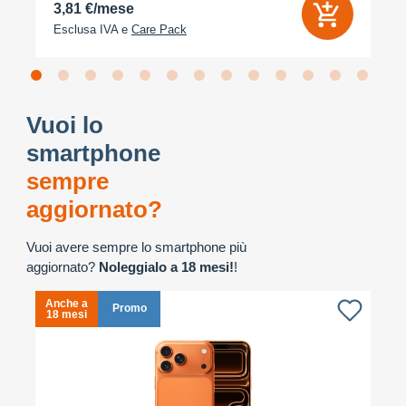
3,81 €/mese
Esclusa IVA e
Care Pack
Vuoi lo
smartphone
sempre
aggiornato?
Vuoi avere sempre lo smartphone più
aggiornato?
Noleggialo a 18 mesi!
!
Anche a
A
Promo
18 mesi
1