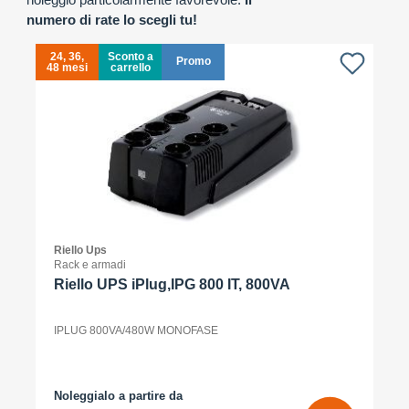
numero di rate lo scegli tu!
24, 36,
Sconto a
Promo
48 mesi
carrello
4
Riello Ups
Rack e armadi
Riello UPS iPlug,IPG 800 IT, 800VA
IPLUG 800VA/480W MONOFASE
Noleggialo a partire da