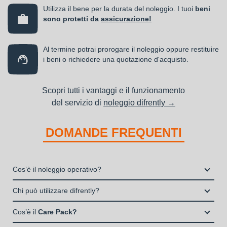
Utilizza il bene per la durata del noleggio. I tuoi
beni
sono protetti da
assicurazione!
Al termine potrai prorogare il noleggio oppure restituire
i beni o richiedere una quotazione d'acquisto.
Scopri tutti i vantaggi e il funzionamento
del servizio di
noleggio difrently →
DOMANDE FREQUENTI
Cos’è il noleggio operativo?
Il noleggio, o locazione operativa, è una soluzione che
Chi può utilizzare difrently?
consente di avere la disponibilità di un bene strumentale utile
Liberi Professionisti e Studi Associati
alla propria attività a fronte del pagamento di un canone fisso
Cos’è il
Care Pack?
Società di persone (Ditte Individuali, S.n.c., S.a.s.)
periodico.