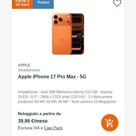
Anche a
A
Promo
18 mesi
1
APPLE
Smartphones
Apple iPhone 17 Pro Max - 5G
smartphone - dual SIM /Memoria Interna 512 GB - display
OLED - 6.9" - 2868 x 1320 pixel (120 Hz) - 3 x fotocamere
posteriori 48 MP, 48 MP, 48 MP - front camera 18 Megapixel -
arancione cosmico
Noleggialo a partire da
39,96 €/mese
Esclusa IVA e
Care Pack