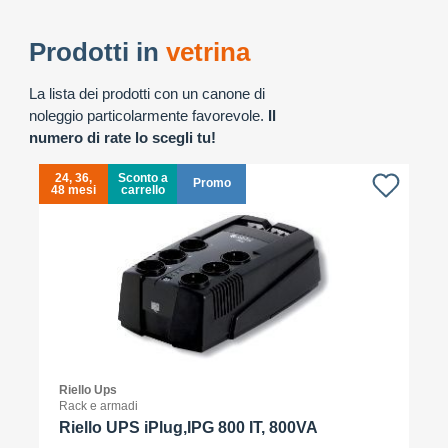
Prodotti in
vetrina
La lista dei prodotti con un canone di
noleggio particolarmente favorevole.
Il
numero di rate lo scegli tu!
24, 36,
Sconto a
Promo
48 mesi
carrello
4
Riello Ups
Rack e armadi
Riello UPS iPlug,IPG 800 IT, 800VA