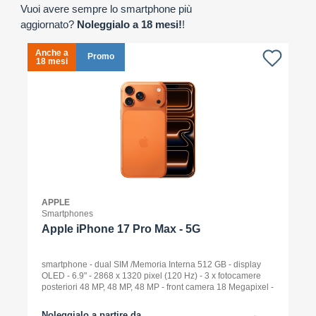
Vuoi avere sempre lo smartphone più
aggiornato?
Noleggialo a 18 mesi!
!
Anche a
A
Promo
18 mesi
1
APPLE
Smartphones
Apple iPhone 17 Pro Max - 5G
smartphone - dual SIM /Memoria Interna 512 GB - display
OLED - 6.9" - 2868 x 1320 pixel (120 Hz) - 3 x fotocamere
posteriori 48 MP, 48 MP, 48 MP - front camera 18 Megapixel -
arancione cosmico
Noleggialo a partire da