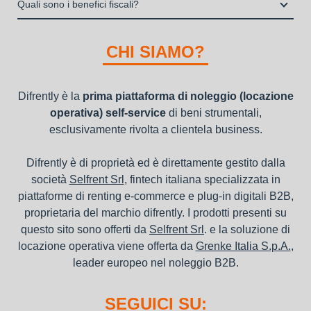
operativa di beni mobili strumentali (B2B), previa approvazione
Quali sono i benefici fiscali?
"ordini da completare".
della richiesta da parte della stessa.
I beni a noleggio non devono essere messi in ammortamento
nel bilancio, poiché i canoni vengono considerati un servizio. I
CHI SIAMO?
canoni di noleggio sono deducibili ai fini IRES e IRAP
Difrently è la
prima piattaforma di noleggio (locazione
operativa) self-service
di beni strumentali,
esclusivamente rivolta a clientela business.
Difrently è di proprietà ed è direttamente gestito dalla
società
Selfrent Srl
, fintech italiana specializzata in
piattaforme di renting e-commerce e plug-in digitali B2B,
proprietaria del marchio difrently. I prodotti presenti su
questo sito sono offerti da
Selfrent Srl
. e la soluzione di
locazione operativa viene offerta da
Grenke Italia S.p.A.
,
leader europeo nel noleggio B2B.
SEGUICI SU: