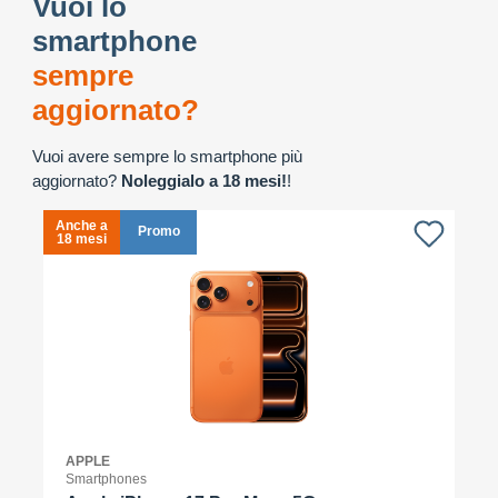
Vuoi lo
smartphone
sempre
aggiornato?
Vuoi avere sempre lo smartphone più
aggiornato?
Noleggialo a 18 mesi!
!
Anche a
A
Promo
18 mesi
1
APPLE
Smartphones