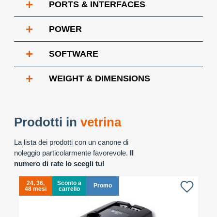
+
PORTS & INTERFACES
+
POWER
+
SOFTWARE
+
WEIGHT & DIMENSIONS
Prodotti in
vetrina
La lista dei prodotti con un canone di
noleggio particolarmente favorevole.
Il
numero di rate lo scegli tu!
24, 36,
Sconto a
Promo
48 mesi
carrello
4