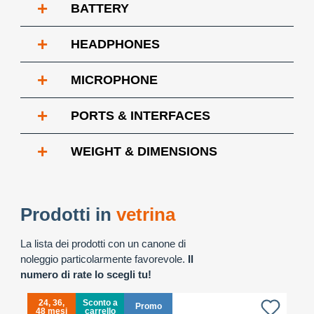
+
BATTERY
+
HEADPHONES
+
MICROPHONE
+
PORTS & INTERFACES
+
WEIGHT & DIMENSIONS
Prodotti in
vetrina
La lista dei prodotti con un canone di
noleggio particolarmente favorevole.
Il
numero di rate lo scegli tu!
24, 36,
Sconto a
Promo
48 mesi
carrello
4