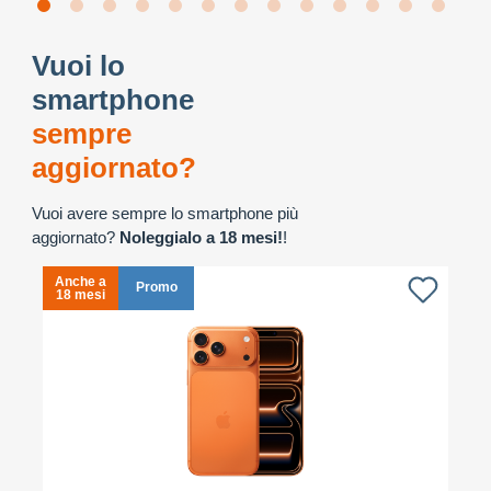
Vuoi lo
smartphone
sempre
aggiornato?
Vuoi avere sempre lo smartphone più
aggiornato?
Noleggialo a 18 mesi!
!
Anche a
A
Promo
18 mesi
1