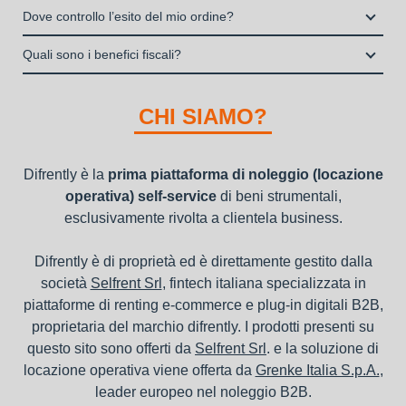
noleggio operativo
Il contratto di locazione operativa sarà stipulato con Grenke
interamente online
Dove controllo l’esito del mio ordine?
dei beni e con vantaggi di gestione per i propri clienti.
Italia S.p.A., società specializzata nel settore della locazione
la consegna a domicilio dei beni
Una volta fatto login vai sull’icona con l’omino e clicca su
operativa di beni mobili strumentali (B2B), previa approvazione
Quali sono i benefici fiscali?
"ordini da completare".
della richiesta da parte della stessa.
I beni a noleggio non devono essere messi in ammortamento
nel bilancio, poiché i canoni vengono considerati un servizio. I
CHI SIAMO?
canoni di noleggio sono deducibili ai fini IRES e IRAP
Difrently è la
prima piattaforma di noleggio (locazione
operativa) self-service
di beni strumentali,
esclusivamente rivolta a clientela business.
Difrently è di proprietà ed è direttamente gestito dalla
società
Selfrent Srl
, fintech italiana specializzata in
piattaforme di renting e-commerce e plug-in digitali B2B,
proprietaria del marchio difrently. I prodotti presenti su
questo sito sono offerti da
Selfrent Srl
. e la soluzione di
locazione operativa viene offerta da
Grenke Italia S.p.A.
,
leader europeo nel noleggio B2B.