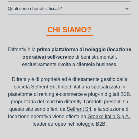
Italia S.p.A., società specializzata nel settore della locazione
la consegna a domicilio dei beni
Una volta fatto login vai sull’icona con l’omino e clicca su
operativa di beni mobili strumentali (B2B), previa approvazione
Quali sono i benefici fiscali?
"ordini da completare".
della richiesta da parte della stessa.
I beni a noleggio non devono essere messi in ammortamento
nel bilancio, poiché i canoni vengono considerati un servizio. I
CHI SIAMO?
canoni di noleggio sono deducibili ai fini IRES e IRAP
Difrently è la
prima piattaforma di noleggio (locazione
operativa) self-service
di beni strumentali,
esclusivamente rivolta a clientela business.
Difrently è di proprietà ed è direttamente gestito dalla
società
Selfrent Srl
, fintech italiana specializzata in
piattaforme di renting e-commerce e plug-in digitali B2B,
proprietaria del marchio difrently. I prodotti presenti su
questo sito sono offerti da
Selfrent Srl
. e la soluzione di
locazione operativa viene offerta da
Grenke Italia S.p.A.
,
leader europeo nel noleggio B2B.