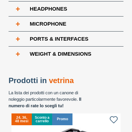
+
HEADPHONES
+
MICROPHONE
+
PORTS & INTERFACES
+
WEIGHT & DIMENSIONS
Prodotti in
vetrina
La lista dei prodotti con un canone di
noleggio particolarmente favorevole.
Il
numero di rate lo scegli tu!
24, 36,
Sconto a
Promo
48 mesi
carrello
4