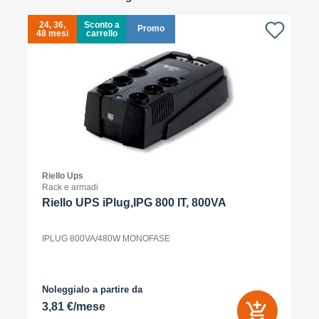
24, 36,
Sconto a
Promo
48 mesi
carrello
4
Riello Ups
Rack e armadi
Riello UPS iPlug,IPG 800 IT, 800VA
IPLUG 800VA/480W MONOFASE
Noleggialo a partire da
3,81 €/mese