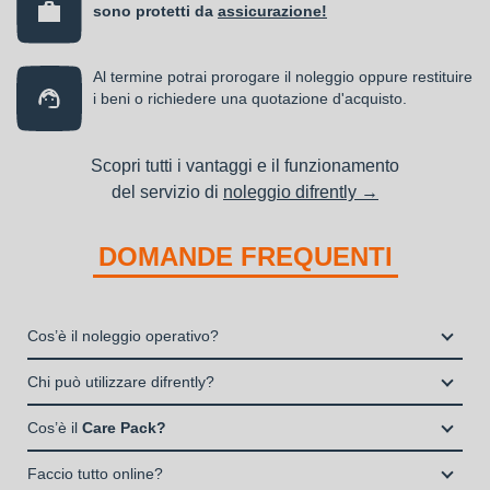
sono protetti da
assicurazione!
Al termine potrai prorogare il noleggio oppure restituire
i beni o richiedere una quotazione d'acquisto.
Scopri tutti i vantaggi e il funzionamento
del servizio di
noleggio difrently →
DOMANDE FREQUENTI
Cos’è il noleggio operativo?
Il noleggio, o locazione operativa, è una soluzione che
Chi può utilizzare difrently?
consente di avere la disponibilità di un bene strumentale utile
Liberi Professionisti e Studi Associati
alla propria attività a fronte del pagamento di un canone fisso
Cos’è il
Care Pack?
Società di persone (Ditte Individuali, S.n.c., S.a.s.)
periodico.
Il Care Pack è un servizio che include:
Società di Capitali (S.p.A., S.r.l.)
Faccio tutto online?