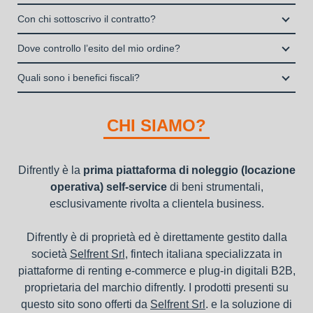
La copertura assicurativa All Risk mediante polizza
Enti e Associazioni purché in attività da almeno un anno.
Si, puoi scegliere sul sito il prodotto che ti serve, decidere la
stipulata da Grenke Italia S.p.A., società specializzata nel
Con chi sottoscrivo il contratto?
I privati consumatori non possono accedere al servizio di
durata del noleggio operativo e sottoscrivere il contratto
noleggio B2B con cui verrà concluso il contratto, a tutela
noleggio operativo
Il contratto di locazione operativa sarà stipulato con Grenke
interamente online
Dove controllo l’esito del mio ordine?
dei beni e con vantaggi di gestione per i propri clienti.
Italia S.p.A., società specializzata nel settore della locazione
la consegna a domicilio dei beni
Una volta fatto login vai sull’icona con l’omino e clicca su
operativa di beni mobili strumentali (B2B), previa approvazione
Quali sono i benefici fiscali?
"ordini da completare".
della richiesta da parte della stessa.
I beni a noleggio non devono essere messi in ammortamento
nel bilancio, poiché i canoni vengono considerati un servizio. I
CHI SIAMO?
canoni di noleggio sono deducibili ai fini IRES e IRAP
Difrently è la
prima piattaforma di noleggio (locazione
operativa) self-service
di beni strumentali,
esclusivamente rivolta a clientela business.
Difrently è di proprietà ed è direttamente gestito dalla
società
Selfrent Srl
, fintech italiana specializzata in
piattaforme di renting e-commerce e plug-in digitali B2B,
proprietaria del marchio difrently. I prodotti presenti su
questo sito sono offerti da
Selfrent Srl
. e la soluzione di