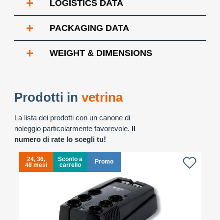
+
LOGISTICS DATA
+
PACKAGING DATA
+
WEIGHT & DIMENSIONS
Prodotti in
vetrina
La lista dei prodotti con un canone di
noleggio particolarmente favorevole.
Il
numero di rate lo scegli tu!
24, 36,
Sconto a
Promo
48 mesi
carrello
4