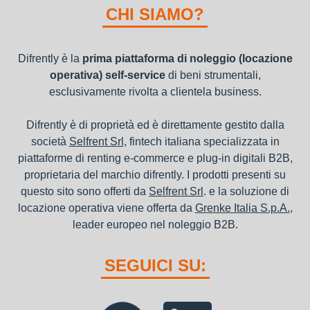
nel bilancio, poiché i canoni vengono considerati un servizio. I
CHI SIAMO?
canoni di noleggio sono deducibili ai fini IRES e IRAP
Difrently è la
prima piattaforma di noleggio (locazione
operativa) self-service
di beni strumentali,
esclusivamente rivolta a clientela business.
Difrently è di proprietà ed è direttamente gestito dalla
società
Selfrent Srl
, fintech italiana specializzata in
piattaforme di renting e-commerce e plug-in digitali B2B,
proprietaria del marchio difrently. I prodotti presenti su
questo sito sono offerti da
Selfrent Srl
. e la soluzione di
locazione operativa viene offerta da
Grenke Italia S.p.A.
,
leader europeo nel noleggio B2B.
SEGUICI SU: