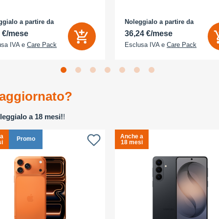
gialo a partire da
Noleggialo a partire da
2 €/mese
36,24 €/mese
usa IVA e
Care Pack
Esclusa IVA e
Care Pack
aggiornato?
leggialo a 18 mesi!
!
 a
Anche a
Promo
i
18 mesi