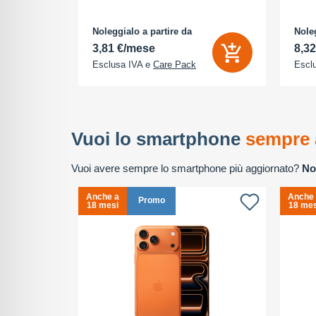
tocamere
P - front
cione
Noleggialo a partire da
Noleg
3,81 €/mese
8,3
Esclusa IVA e
Care Pack
Escl
Vuoi lo smartphone
sempre 
Vuoi avere sempre lo smartphone più aggiornato?
No
Anche a
Anche
Promo
18 mesi
18 mes