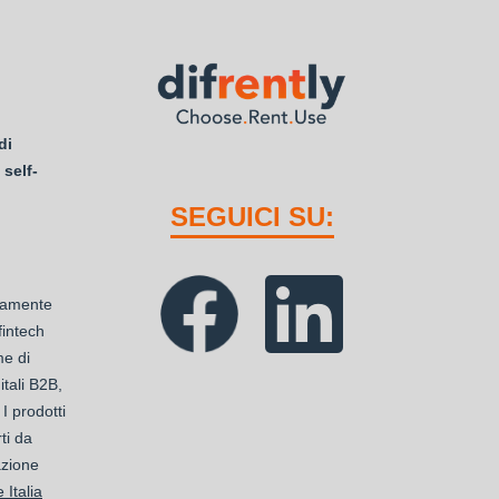
di
 self-
SEGUICI SU:
ttamente
 fintech
me di
tali B2B,
 I prodotti
ti da
azione
 Italia