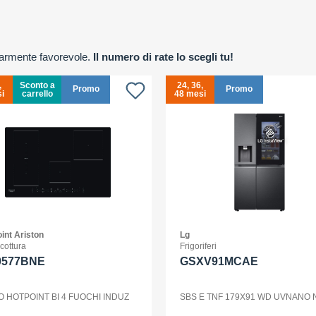
olarmente favorevole.
Il numero di rate lo scegli tu!
,
Sconto a
24, 36,
Promo
Promo
i
carrello
48 mesi
int Ariston
Lg
 cottura
Frigoriferi
0577BNE
GSXV91MCAE
O HOTPOINT BI 4 FUOCHI INDUZ
SBS E TNF 179X91 WD UVNANO