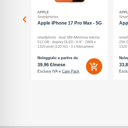
APPLE
APP
Smartphones
Smar
2+512GB
Apple iPhone 17 Pro Max - 5G
App
ck Audio: No
smartphone - dual SIM /Memoria Interna
smart
: 16 -
512 GB - display OLED - 6.9" - 2868 x
256 G
Pollici
1320 pixel (120 Hz) - 3 x fotocamere
1320 
ay: Dynamic
posteriori 48 MP, 48 MP, 48 MP - front
poste
na (ROM):
camera 18 Megapixel - arancione
camer
Noleggialo a partire da
Noleg
 0 GB - Dual
cosmico
cosm
39,96 €/mese
33,
Esclusa IVA e
Care Pack
Escl