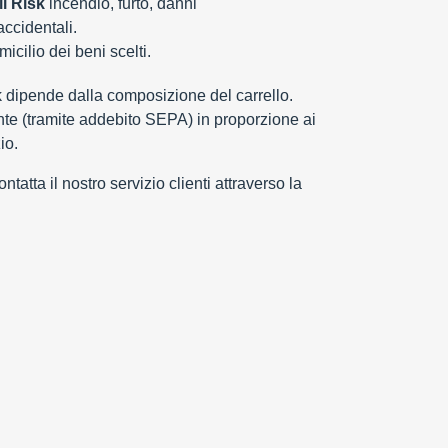
l Risk
incendio, furto, danni
 accidentali.
cilio dei beni scelti.
k dipende dalla composizione del carrello.
e (tramite addebito SEPA) in proporzione ai
io.
tatta il nostro servizio clienti attraverso la