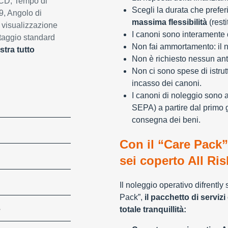
LCD, Tempo di
Scegli la durata che preferi
9, Angolo di
massima flessibilità
(resti
i visualizzazione
I canoni sono interamente d
ntaggio standard
Non fai ammortamento: il n
tra tutto
Non è richiesto nessun ant
Non ci sono spese di istrut
incasso dei canoni.
I canoni di noleggio sono 
SEPA) a partire dal primo 
consegna dei beni.
Con il “Care Pack”
sei coperto All Ris
Il noleggio operativo difrently
Pack”,
il pacchetto di servizi 
S
totale tranquillità: