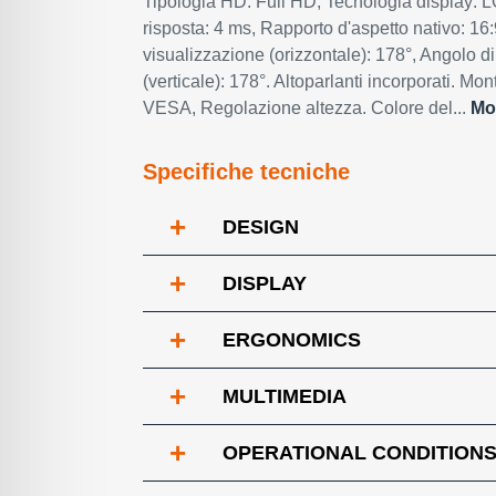
Tipologia HD: Full HD, Tecnologia display: 
risposta: 4 ms, Rapporto d'aspetto nativo: 16:
visualizzazione (orizzontale): 178°, Angolo d
(verticale): 178°. Altoparlanti incorporati. Mo
VESA, Regolazione altezza. Colore del...
Mos
Specifiche tecniche
+
DESIGN
+
DISPLAY
+
ERGONOMICS
+
MULTIMEDIA
+
OPERATIONAL CONDITION