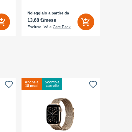
Noleggialo a partire da
Noleggialo 
13,68 €/mese
6,26 €/m
Esclusa IVA e
Care Pack
Esclusa IV
Anche a
Sconto a
Anche a
S
18 mesi
carrello
18 mesi
c