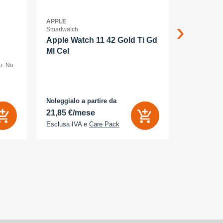
APPLE
APPLE
Smartwatch
Smartphone
Apple Watch 11 42 Gold Ti Gd
Apple iP
Ml Cel
smartpho
o: No
dual SIM /Me
display OLED
(120 Hz) - 2
AMOLED
MP, 48 MP - 
bianco
Noleggialo a partire da
Noleggialo 
 Sì
21,85 €/mese
25,16 €/
Esclusa IVA e
Care Pack
Esclusa IV