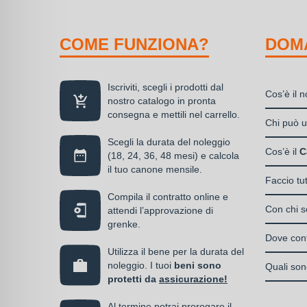
COME FUNZIONA?
DOM
Iscriviti, scegli i prodotti dal
Cos’è il 
nostro catalogo in pronta
consegna e mettili nel carrello.
Il nolegg
Chi può ut
soluzione
Scegli la durata del noleggio
Liberi
disponibil
Cos’è il
C
(18, 24, 36, 48 mesi) e calcola
Societ
alla propr
il tuo canone mensile.
Il Care P
S.n.c.
Faccio tu
di un can
La cop
Societ
Compila il contratto online e
Si, puoi s
media
Con chi so
attendi l’approvazione di
Enti e
serve, de
grenke.
Italia
almen
Il contrat
operativo 
Dove cont
noleg
I privati
stipulato 
Utilizza il bene per la durata del
interamen
contra
accedere 
Una volta 
noleggio. I tuoi
beni sono
specializz
Quali sono
vantag
l’omino e
protetti da
assicurazione!
operativa
I beni a 
la co
previa ap
Al termine potrai prorogare il
messi in 