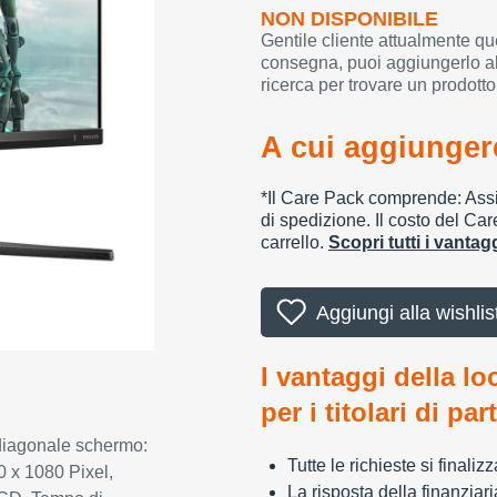
NON DISPONIBILE
Gentile cliente attualmente qu
consegna, puoi aggiungerlo al
ricerca per trovare un prodotto
A cui aggiungere
*Il Care Pack comprende: Assic
di spedizione. Il costo del Car
carrello.
Scopri tutti i vanta
Aggiungi alla wishlis
I vantaggi della lo
per i titolari di par
diagonale schermo:
Tutte le richieste si finali
0 x 1080 Pixel,
La risposta della finanziar