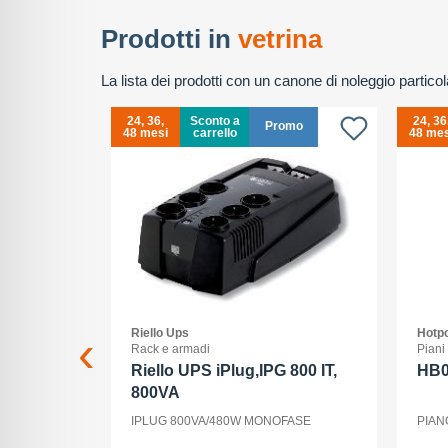
Prodotti in
vetrina
La lista dei prodotti con un canone di noleggio partic
24, 36,
Sconto a
24, 36
Promo
48 mesi
carrello
48 mes
Riello Ups
Hotpo
Rack e armadi
Piani
 Max - 5G
Riello UPS iPlug,IPG 800 IT,
HB
800VA
ria Interna
IPLUG 800VA/480W MONOFASE
PIAN
 - 2868 x