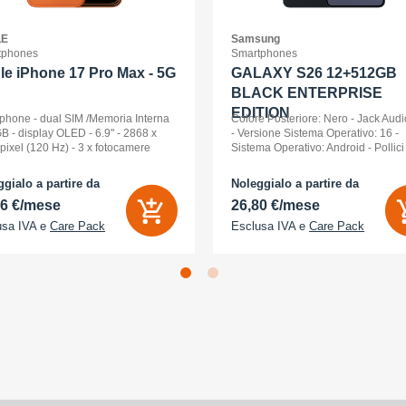
LE
Samsung
tphones
Smartphones
le iPhone 17 Pro Max - 5G
GALAXY S26 12+512GB
BLACK ENTERPRISE
EDITION
phone - dual SIM /Memoria Interna
Colore Posteriore: Nero - Jack Audi
B - display OLED - 6.9" - 2868 x
- Versione Sistema Operativo: 16 -
pixel (120 Hz) - 3 x fotocamere
Sistema Operativo: Android - Pollici
riori 48 MP, 48 MP, 48 MP - front
Display: 6,3 - Tipologia Display: 
a 18 Megapixel - arancione
- Memoria Interna (ROM): 512 GB -
gialo a partire da
Noleggialo a partire da
ico
Espandibile fino a: 0 GB - Dual Sim:
86 €/mese
26,80 €/mese
usa IVA e
Care Pack
Esclusa IVA e
Care Pack