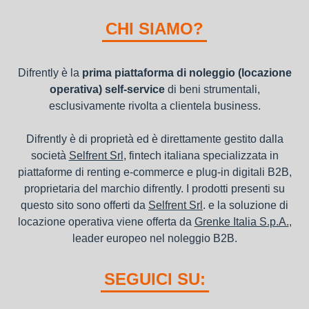
I beni a noleggio non devono essere messi in ammortamento
nel bilancio, poiché i canoni vengono considerati un servizio. I
CHI SIAMO?
canoni di noleggio sono deducibili ai fini IRES e IRAP
Difrently è la
prima piattaforma di noleggio (locazione
operativa) self-service
di beni strumentali,
esclusivamente rivolta a clientela business.
Difrently è di proprietà ed è direttamente gestito dalla
società
Selfrent Srl
, fintech italiana specializzata in
piattaforme di renting e-commerce e plug-in digitali B2B,
proprietaria del marchio difrently. I prodotti presenti su
questo sito sono offerti da
Selfrent Srl
. e la soluzione di
locazione operativa viene offerta da
Grenke Italia S.p.A.
,
leader europeo nel noleggio B2B.
SEGUICI SU: