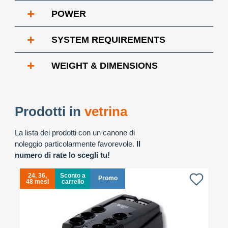
+
POWER
+
SYSTEM REQUIREMENTS
+
WEIGHT & DIMENSIONS
Prodotti in
vetrina
La lista dei prodotti con un canone di
noleggio particolarmente favorevole.
Il
numero di rate lo scegli tu!
24, 36,
Sconto a
Promo
48 mesi
carrello
4