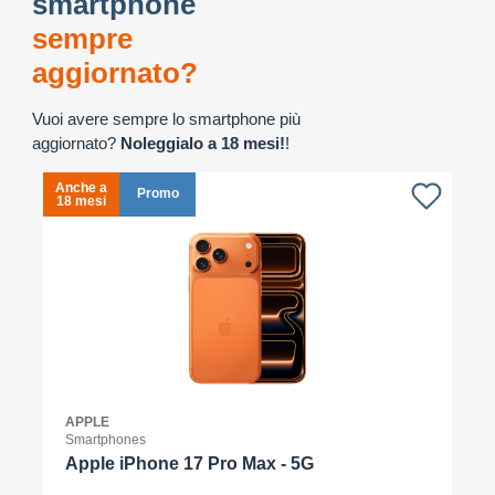
smartphone
sempre
aggiornato?
Vuoi avere sempre lo smartphone più
aggiornato?
Noleggialo a 18 mesi!
!
Anche a
A
Promo
18 mesi
1
APPLE
Smartphones
Apple iPhone 17 Pro Max - 5G