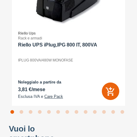
Riello Ups
Rack e armadi
Riello UPS iPlug,IPG 800 IT, 800VA
IPLUG 800VA/480W MONOFASE
Noleggialo a partire da
3,81 €/mese
Esclusa IVA e
Care Pack
Vuoi lo