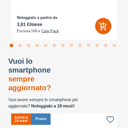
Noleggialo a partire da
3,81 €/mese
Esclusa IVA e
Care Pack
Vuoi lo
smartphone
sempre
aggiornato?
Vuoi avere sempre lo smartphone più
aggiornato?
Noleggialo a 18 mesi!
!
Anche a
A
Promo
18 mesi
1