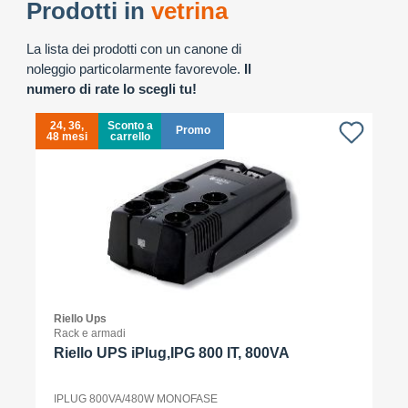
Prodotti in
vetrina
La lista dei prodotti con un canone di
noleggio particolarmente favorevole.
Il
numero di rate lo scegli tu!
24, 36,
Sconto a
Promo
48 mesi
carrello
4
Riello Ups
Rack e armadi
Riello UPS iPlug,IPG 800 IT, 800VA
IPLUG 800VA/480W MONOFASE