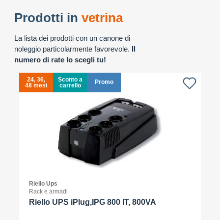
Prodotti in
vetrina
La lista dei prodotti con un canone di
noleggio particolarmente favorevole.
Il
numero di rate lo scegli tu!
24, 36,
Sconto a
Promo
48 mesi
carrello
4
Riello Ups
Rack e armadi
Riello UPS iPlug,IPG 800 IT, 800VA