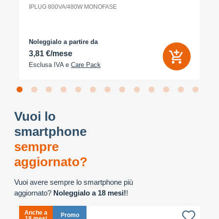
IPLUG 800VA/480W MONOFASE
Noleggialo a partire da
3,81 €/mese
Esclusa IVA e
Care Pack
Vuoi lo
smartphone
sempre
aggiornato?
Vuoi avere sempre lo smartphone più
aggiornato?
Noleggialo a 18 mesi!
!
Anche a
A
Promo
18 mesi
1