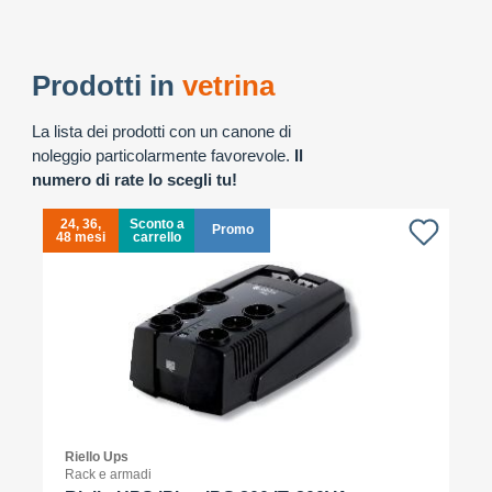
Prodotti in
vetrina
La lista dei prodotti con un canone di
noleggio particolarmente favorevole.
Il
numero di rate lo scegli tu!
24, 36,
Sconto a
Promo
48 mesi
carrello
4
Riello Ups
Rack e armadi