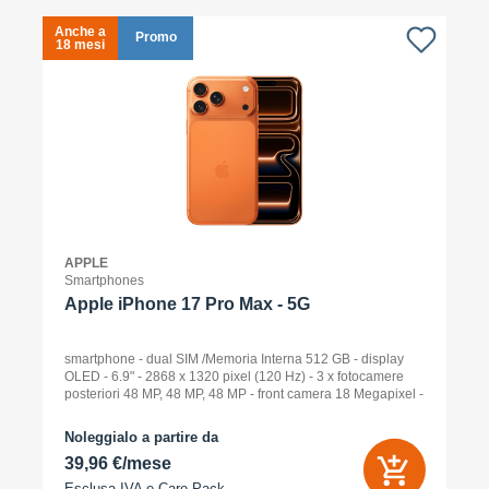
Anche a
A
Promo
18 mesi
1
APPLE
Smartphones
Apple iPhone 17 Pro Max - 5G
smartphone - dual SIM /Memoria Interna 512 GB - display
OLED - 6.9" - 2868 x 1320 pixel (120 Hz) - 3 x fotocamere
posteriori 48 MP, 48 MP, 48 MP - front camera 18 Megapixel -
arancione cosmico
Noleggialo a partire da
39,96 €/mese