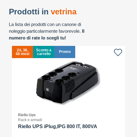
Prodotti in
vetrina
La lista dei prodotti con un canone di
noleggio particolarmente favorevole.
Il
numero di rate lo scegli tu!
24, 36,
Sconto a
Promo
48 mesi
carrello
4
Riello Ups
Rack e armadi
Riello UPS iPlug,IPG 800 IT, 800VA