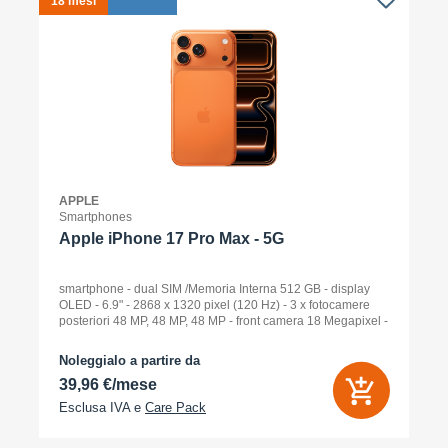
18 mesi
1
APPLE
Smartphones
Apple iPhone 17 Pro Max - 5G
smartphone - dual SIM /Memoria Interna 512 GB - display
OLED - 6.9" - 2868 x 1320 pixel (120 Hz) - 3 x fotocamere
posteriori 48 MP, 48 MP, 48 MP - front camera 18 Megapixel -
arancione cosmico
Noleggialo a partire da
39,96 €/mese
Esclusa IVA e
Care Pack