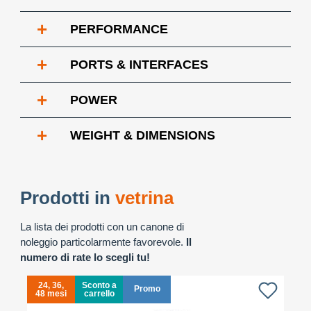
+
PERFORMANCE
+
PORTS & INTERFACES
+
POWER
+
WEIGHT & DIMENSIONS
Prodotti in
vetrina
La lista dei prodotti con un canone di
noleggio particolarmente favorevole.
Il
numero di rate lo scegli tu!
24, 36,
Sconto a
Promo
48 mesi
carrello
4