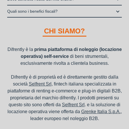
dei beni e con vantaggi di gestione per i propri clienti.
Italia S.p.A., società specializzata nel settore della locazione
la consegna a domicilio dei beni
Una volta fatto login vai sull’icona con l’omino e clicca su
operativa di beni mobili strumentali (B2B), previa approvazione
Quali sono i benefici fiscali?
"ordini da completare".
della richiesta da parte della stessa.
I beni a noleggio non devono essere messi in ammortamento
nel bilancio, poiché i canoni vengono considerati un servizio. I
CHI SIAMO?
canoni di noleggio sono deducibili ai fini IRES e IRAP
Difrently è la
prima piattaforma di noleggio (locazione
operativa) self-service
di beni strumentali,
esclusivamente rivolta a clientela business.
Difrently è di proprietà ed è direttamente gestito dalla
società
Selfrent Srl
, fintech italiana specializzata in
piattaforme di renting e-commerce e plug-in digitali B2B,
proprietaria del marchio difrently. I prodotti presenti su
questo sito sono offerti da
Selfrent Srl
. e la soluzione di
locazione operativa viene offerta da
Grenke Italia S.p.A.
,
leader europeo nel noleggio B2B.