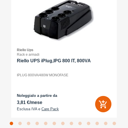
Riello Ups
Rack e armadi
Riello UPS iPlug,IPG 800 IT, 800VA
IPLUG 800VA/480W MONOFASE
Noleggialo a partire da
3,81 €/mese
Esclusa IVA e
Care Pack