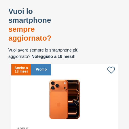
Vuoi lo
smartphone
sempre
aggiornato?
Vuoi avere sempre lo smartphone più
aggiornato?
Noleggialo a 18 mesi!
!
Anche a
A
Promo
18 mesi
1