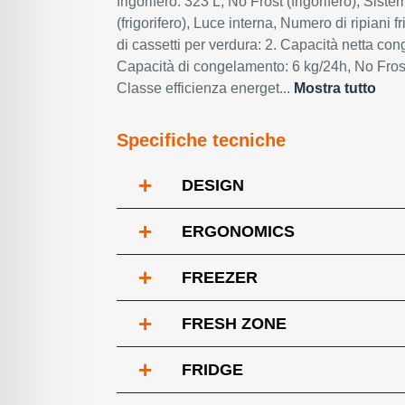
frigorifero: 323 L, No Frost (frigorifero), Siste
(frigorifero), Luce interna, Numero di ripiani f
di cassetti per verdura: 2. Capacità netta con
Capacità di congelamento: 6 kg/24h, No Frost
Classe efficienza energet...
Mostra tutto
Specifiche tecniche
+
DESIGN
+
ERGONOMICS
+
FREEZER
+
FRESH ZONE
+
FRIDGE