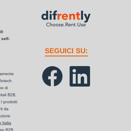
di
 self-
SEGUICI SU:
ttamente
 fintech
me di
tali B2B,
 I prodotti
ti da
azione
 Italia
gio B2B.