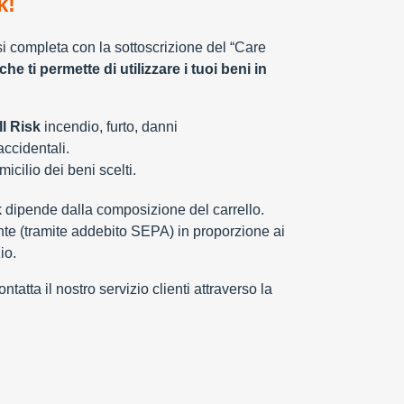
k!
 si completa con la sottoscrizione del “Care
che ti permette di utilizzare i tuoi beni in
l Risk
incendio, furto, danni
 accidentali.
cilio dei beni scelti.
k dipende dalla composizione del carrello.
e (tramite addebito SEPA) in proporzione ai
io.
tatta il nostro servizio clienti attraverso la