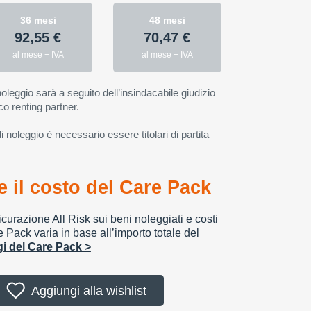
36 mesi
48 mesi
92,55 €
70,47 €
al mese + IVA
al mese + IVA
oleggio sarà a seguito dell’insindacabile giudizio
co renting partner.
 noleggio è necessario essere titolari di partita
 il costo del Care Pack
urazione All Risk sui beni noleggiati e costi
e Pack varia in base all’importo totale del
ggi del Care Pack >
Aggiungi alla wishlist