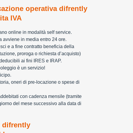
cazione operativa difrently
tita IVA
zzano online in modalità self service.
ia avviene in media entro 24 ore.
sci e a fine contratto beneficia della
tuzione, proroga o richiesta d’acquisto)
educibili ai fini IRES e IRAP.
oleggio è un servizio!
icipo.
toria, oneri di pre-locazione o spese di
addebitati con cadenza mensile (tramite
giorno del mese successivo alla data di
 difrently