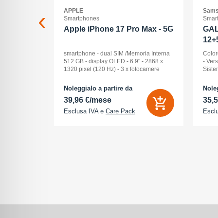
APPLE
Sams
Smartphones
Smar
2+512GB
Apple iPhone 17 Pro Max - 5G
GAL
12+
ck Audio: No
smartphone - dual SIM /Memoria Interna
Color
: 16 -
512 GB - display OLED - 6.9" - 2868 x
- Ver
Pollici
1320 pixel (120 Hz) - 3 x fotocamere
Siste
ay: Dynamic
posteriori 48 MP, 48 MP, 48 MP - front
Displ
na (ROM):
camera 18 Megapixel - arancione
AMOLE
Noleggialo a partire da
Noleg
 0 GB - Dual
cosmico
512 G
39,96 €/mese
35,
Esclusa IVA e
Care Pack
Escl