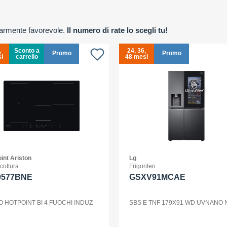
olarmente favorevole.
Il numero di rate lo scegli tu!
,
Sconto a
24, 36,
Promo
Promo
i
carrello
48 mesi
int Ariston
Lg
 cottura
Frigoriferi
0577BNE
GSXV91MCAE
O HOTPOINT BI 4 FUOCHI INDUZ
SBS E TNF 179X91 WD UVNANO