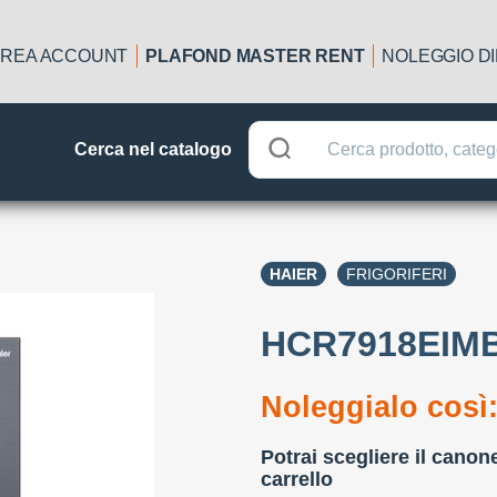
REA ACCOUNT
PLAFOND MASTER RENT
NOLEGGIO D
Cerca nel catalogo
HAIER
FRIGORIFERI
HCR7918EIM
Noleggialo così
Potrai scegliere il canon
carrello