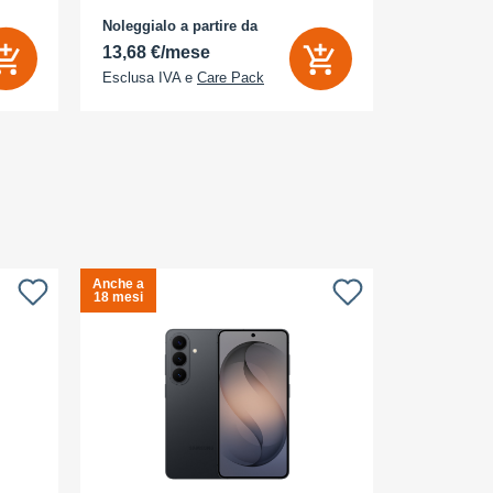
Noleggialo a partire da
Noleggialo 
13,68 €/mese
31,90 €/
Esclusa IVA e
Care Pack
Esclusa IV
Anche a
Anche a
S
18 mesi
18 mesi
c