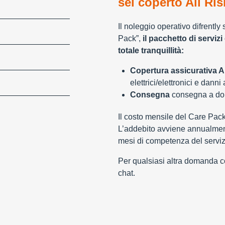
sei coperto All Ris
Il noleggio operativo difrently
Pack”,
il pacchetto di servizi 
totale tranquillità:
Copertura assicurativa Al
elettrici/elettronici e danni
Consegna
consegna a domi
Il costo mensile del Care Pac
L’addebito avviene annualment
mesi di competenza del serviz
Per qualsiasi altra domanda con
chat.