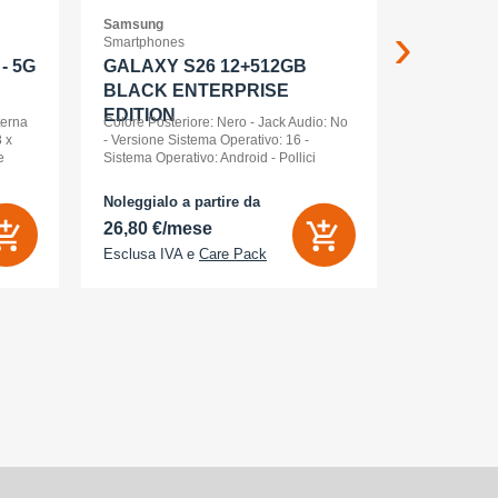
Samsung
APPLE
Smartphones
Smartwatch
- 5G
GALAXY S26 12+512GB
Apple Wa
BLACK ENTERPRISE
Ml Cel
EDITION
terna
Colore Posteriore: Nero - Jack Audio: No
 x
- Versione Sistema Operativo: 16 -
e
Sistema Operativo: Android - Pollici
nt
Display: 6,3 - Tipologia Display: AMOLED
- Memoria Interna (ROM): 512 GB -
Noleggialo a partire da
Noleggialo 
Espandibile fino a: 0 GB - Dual Sim: Sì
26,80 €/mese
21,85 €/
Esclusa IVA e
Care Pack
Esclusa IV