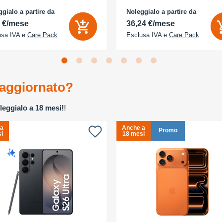
gialo a partire da
Noleggialo a partire da
2 €/mese
36,24 €/mese
usa IVA e
Care Pack
Esclusa IVA e
Care Pack
aggiornato?
leggialo a 18 mesi!
!
 a
Anche a
Promo
i
18 mesi