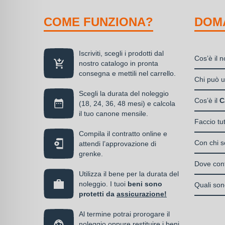
COME FUNZIONA?
DOM
Iscriviti, scegli i prodotti dal
Cos’è il 
nostro catalogo in pronta
consegna e mettili nel carrello.
Il nolegg
Chi può ut
soluzione
Scegli la durata del noleggio
Liberi
disponibil
Cos’è il
C
(18, 24, 36, 48 mesi) e calcola
Societ
alla propr
il tuo canone mensile.
Il Care P
S.n.c.
Faccio tu
di un can
La cop
Societ
Compila il contratto online e
Si, puoi s
media
Con chi so
attendi l’approvazione di
Enti e
serve, de
grenke.
Italia
almen
Il contrat
operativo 
Dove cont
noleg
I privati
stipulato 
Utilizza il bene per la durata del
interamen
contra
accedere 
Una volta 
noleggio. I tuoi
beni sono
specializz
Quali sono
vantag
l’omino e
protetti da
assicurazione!
operativa
I beni a 
la co
previa ap
Al termine potrai prorogare il
messi in 
parte del
noleggio oppure restituire i beni