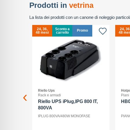
Prodotti in
vetrina
La lista dei prodotti con un canone di noleggio partic
24, 36,
Sconto a
24, 36
omo
Promo
48 mesi
carrello
48 mes
Riello Ups
Hotpo
Rack e armadi
Piani
G
Riello UPS iPlug,IPG 800 IT,
HB
800VA
56 GB -
IPLUG 800VA/480W MONOFASE
PIAN
 1206 pixel
teriori 48