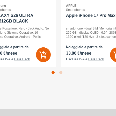
ung
APPLE
tphones
Smartphones
AXY S26 ULTRA
Apple iPhone 17 Pro Max 
512GB BLACK
e Posteriore: Nero - Jack Audio: No
smartphone - dual SIM /Memoria In
sione Sistema Operativo: 16 -
256 GB - display OLED - 6.9" - 2868
ma Operativo: Android - Pollici
1320 pixel (120 Hz) - 3 x fotocamer
ay: 6,9 - Tipologia Display: Dynamic
posteriori 48 MP, 48 MP, 48 MP - fro
D 2x - Memoria Interna (ROM):
camera 18 Megapixel - arancione
gialo a partire da
Noleggialo a partire da
B - Espandibile fino a: 0 GB - Dual
cosmico
56 €/mese
33,86 €/mese
usa IVA e
Care Pack
Esclusa IVA e
Care Pack