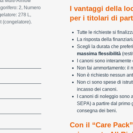
ma Multi-Airflow
I vantaggi della lo
rigorifero: 2, Numero
gelatore: 278 L,
per i titolari di par
 (congelatore).
Tutte le richieste si finali
La risposta della finanziar
Scegli la durata che preferi
massima flessibilità
(resti
I canoni sono interamente d
Non fai ammortamento: il n
Non è richiesto nessun ant
Non ci sono spese di istrut
incasso dei canoni.
I canoni di noleggio sono 
SEPA) a partire dal primo 
consegna dei beni.
Con il “Care Pack”