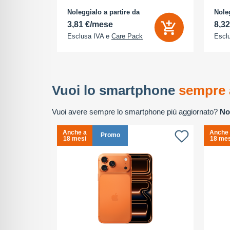
 Megapixel -
Noleggialo a partire da
Noleg
3,81 €/mese
8,3
Esclusa IVA e
Care Pack
Escl
Vuoi lo smartphone
sempre 
Vuoi avere sempre lo smartphone più aggiornato?
No
Anche a
Anche
Promo
18 mesi
18 mes