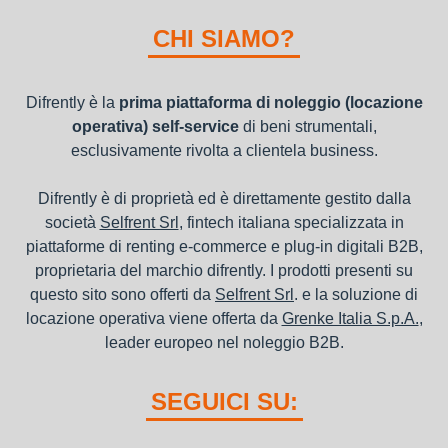
I beni a noleggio non devono essere messi in ammortamento
nel bilancio, poiché i canoni vengono considerati un servizio. I
CHI SIAMO?
canoni di noleggio sono deducibili ai fini IRES e IRAP
Difrently è la
prima piattaforma di noleggio (locazione
operativa) self-service
di beni strumentali,
esclusivamente rivolta a clientela business.
Difrently è di proprietà ed è direttamente gestito dalla
società
Selfrent Srl
, fintech italiana specializzata in
piattaforme di renting e-commerce e plug-in digitali B2B,
proprietaria del marchio difrently. I prodotti presenti su
questo sito sono offerti da
Selfrent Srl
. e la soluzione di
locazione operativa viene offerta da
Grenke Italia S.p.A.
,
leader europeo nel noleggio B2B.
SEGUICI SU: