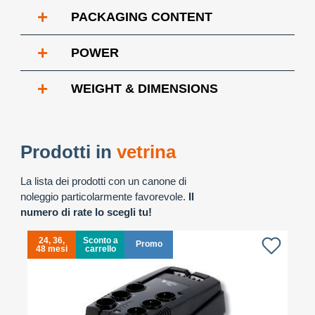
+
PACKAGING CONTENT
+
POWER
+
WEIGHT & DIMENSIONS
Prodotti in
vetrina
La lista dei prodotti con un canone di
noleggio particolarmente favorevole.
Il
numero di rate lo scegli tu!
24, 36,
Sconto a
Promo
48 mesi
carrello
4