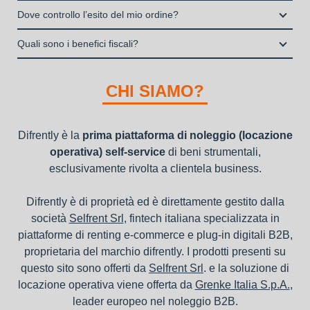
noleggio B2B con cui verrà concluso il contratto, a tutela
noleggio operativo
Il contratto di locazione operativa sarà stipulato con Grenke
interamente online
Dove controllo l’esito del mio ordine?
dei beni e con vantaggi di gestione per i propri clienti.
Italia S.p.A., società specializzata nel settore della locazione
la consegna a domicilio dei beni
Una volta fatto login vai sull’icona con l’omino e clicca su
operativa di beni mobili strumentali (B2B), previa approvazione
Quali sono i benefici fiscali?
"ordini da completare".
della richiesta da parte della stessa.
I beni a noleggio non devono essere messi in ammortamento
nel bilancio, poiché i canoni vengono considerati un servizio. I
CHI SIAMO?
canoni di noleggio sono deducibili ai fini IRES e IRAP
Difrently è la
prima piattaforma di noleggio (locazione
operativa) self-service
di beni strumentali,
esclusivamente rivolta a clientela business.
Difrently è di proprietà ed è direttamente gestito dalla
società
Selfrent Srl
, fintech italiana specializzata in
piattaforme di renting e-commerce e plug-in digitali B2B,
proprietaria del marchio difrently. I prodotti presenti su
questo sito sono offerti da
Selfrent Srl
. e la soluzione di
locazione operativa viene offerta da
Grenke Italia S.p.A.
,
leader europeo nel noleggio B2B.