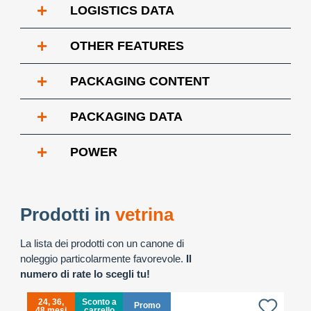
+
LOGISTICS DATA
+
OTHER FEATURES
+
PACKAGING CONTENT
+
PACKAGING DATA
+
POWER
Prodotti in
vetrina
La lista dei prodotti con un canone di
noleggio particolarmente favorevole.
Il
numero di rate lo scegli tu!
24, 36,
Sconto a
Promo
48 mesi
carrello
4