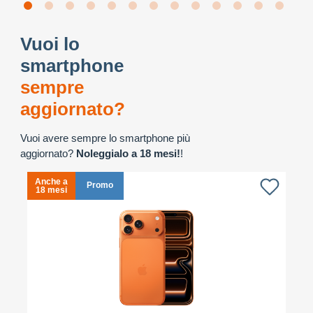
Vuoi lo
smartphone
sempre
aggiornato?
Vuoi avere sempre lo smartphone più
aggiornato?
Noleggialo a 18 mesi!
!
Anche a
A
Promo
18 mesi
1