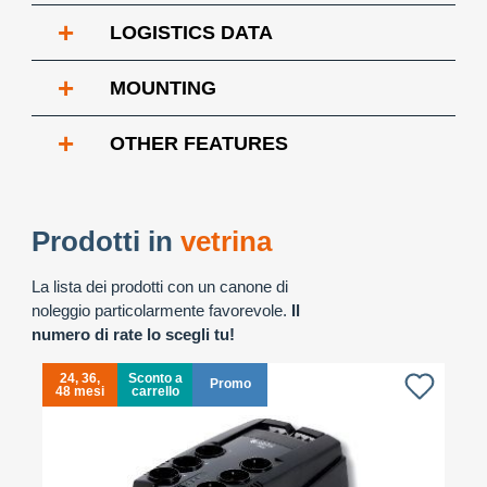
+
LOGISTICS DATA
+
MOUNTING
+
OTHER FEATURES
Prodotti in
vetrina
La lista dei prodotti con un canone di
noleggio particolarmente favorevole.
Il
numero di rate lo scegli tu!
24, 36,
Sconto a
Promo
48 mesi
carrello
4