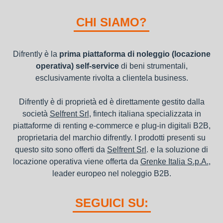
I beni a noleggio non devono essere messi in ammortamento
nel bilancio, poiché i canoni vengono considerati un servizio. I
CHI SIAMO?
canoni di noleggio sono deducibili ai fini IRES e IRAP
Difrently è la
prima piattaforma di noleggio (locazione
operativa) self-service
di beni strumentali,
esclusivamente rivolta a clientela business.
Difrently è di proprietà ed è direttamente gestito dalla
società
Selfrent Srl
, fintech italiana specializzata in
piattaforme di renting e-commerce e plug-in digitali B2B,
proprietaria del marchio difrently. I prodotti presenti su
questo sito sono offerti da
Selfrent Srl
. e la soluzione di
locazione operativa viene offerta da
Grenke Italia S.p.A.
,
leader europeo nel noleggio B2B.
SEGUICI SU: