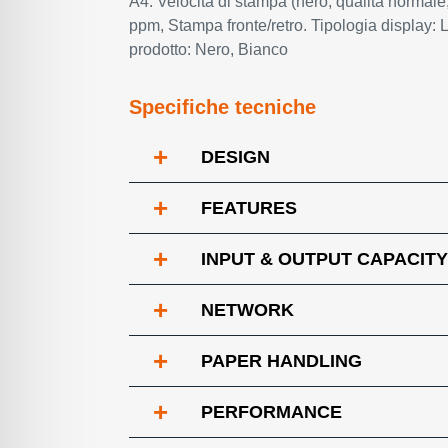
A4. Velocità di stampa (nero, qualità normale
ppm, Stampa fronte/retro. Tipologia display:
prodotto: Nero, Bianco
Specifiche tecniche
+
DESIGN
+
FEATURES
+
INPUT & OUTPUT CAPACITY
+
NETWORK
+
PAPER HANDLING
+
PERFORMANCE