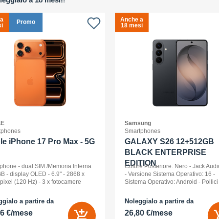
 a
Anche a
Promo
i
18 mesi
LE
Samsung
tphones
Smartphones
le iPhone 17 Pro Max - 5G
GALAXY S26 12+512GB
BLACK ENTERPRISE
EDITION
phone - dual SIM /Memoria Interna
Colore Posteriore: Nero - Jack Audi
B - display OLED - 6.9" - 2868 x
- Versione Sistema Operativo: 16 -
pixel (120 Hz) - 3 x fotocamere
Sistema Operativo: Android - Pollici
riori 48 MP, 48 MP, 48 MP - front
Display: 6,3 - Tipologia Display: 
a 18 Megapixel - arancione
- Memoria Interna (ROM): 512 GB -
gialo a partire da
Noleggialo a partire da
ico
Espandibile fino a: 0 GB - Dual Sim:
86 €/mese
26,80 €/mese