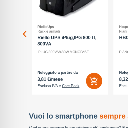
Riello Ups
Hotpo
Rack e armadi
Piani
 Max - 5G
Riello UPS iPlug,IPG 800 IT,
HB
800VA
ria Interna
IPLUG 800VA/480W MONOFASE
PIAN
 - 2868 x
tocamere
P - front
cione
Noleggialo a partire da
Noleg
3,81 €/mese
8,3
Esclusa IVA e
Care Pack
Escl
Vuoi lo smartphone
sempre 
Vuoi avere sempre lo smartphone più aggiornato?
No