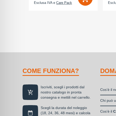
Esclusa IVA e
Care Pack
Escl
COME FUNZIONA?
DOM
Iscriviti, scegli i prodotti dal
Cos’è il 
nostro catalogo in pronta
consegna e mettili nel carrello.
Il nolegg
Chi può ut
soluzione
Scegli la durata del noleggio
Liberi
disponibil
Cos’è il
C
(18, 24, 36, 48 mesi) e calcola
Societ