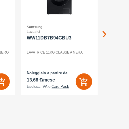
Samsung
Samsung
Lavatrici
Smartphone
WW11DB7B94GBU3
GALAXY 
WHITE
 NERO
LAVATRICE 11KG CLASSE A NERA
Noleggialo a partire da
Noleggialo 
13,68 €/mese
6,26 €/m
Esclusa IVA e
Care Pack
Esclusa IV