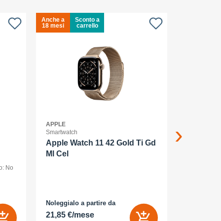
Anche a
Sconto a
Anche a
S
18 mesi
carrello
18 mesi
c
APPLE
APPLE
Smartwatch
Smartphone
Apple Watch 11 42 Gold Ti Gd
Apple iP
Ml Cel
smartpho
o: No
dual SIM /Me
display OLED
(120 Hz) - 2
AMOLED
MP, 48 MP - 
bianco
Noleggialo a partire da
Noleggialo 
 Sì
21,85 €/mese
25,16 €/