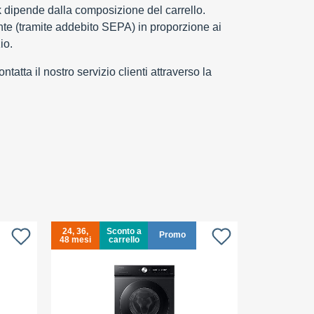
k dipende dalla composizione del carrello.
e (tramite addebito SEPA) in proporzione ai
io.
tatta il nostro servizio clienti attraverso la
24, 36,
Sconto a
24, 36,
S
Promo
48 mesi
carrello
48 mesi
c