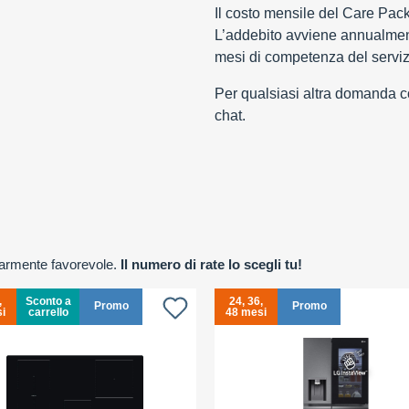
Il costo mensile del Care Pac
L’addebito avviene annualment
mesi di competenza del serviz
Per qualsiasi altra domanda con
chat.
olarmente favorevole.
Il numero di rate lo scegli tu!
,
Sconto a
24, 36,
Promo
Promo
i
carrello
48 mesi