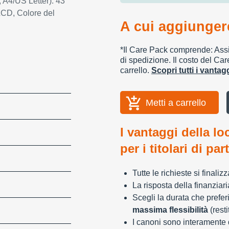
, A4/US Letter): 43
 LCD, Colore del
A cui aggiungere
*Il Care Pack comprende: Assic
di spedizione. Il costo del Car
carrello.
Scopri tutti i vanta
Metti a carrello
I vantaggi della lo
per i titolari di par
Tutte le richieste si finali
La risposta della finanziar
Scegli la durata che preferi
massima flessibilità
(resti
I canoni sono interamente d