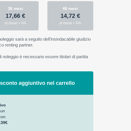
36 mesi
48 mesi
17,66 €
14,72 €
al mese + IVA
al mese + IVA
oleggio sarà a seguito dell’insindacabile giudizio
co renting partner.
 noleggio è necessario essere titolari di partita
 sconto aggiuntivo nel carrello
ivo
 un
con
139€