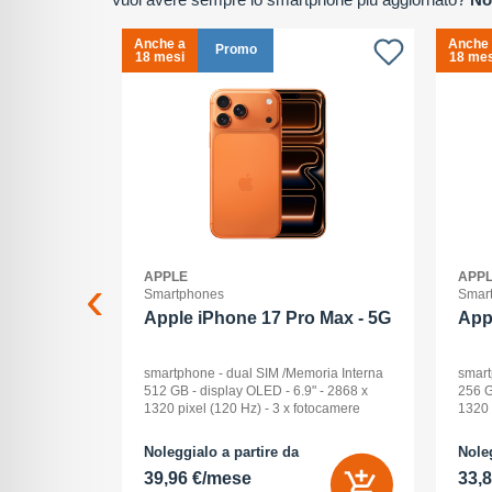
Anche a
Anche
Promo
18 mesi
18 mes
APPLE
APP
Smartphones
Smar
2+512GB
Apple iPhone 17 Pro Max - 5G
App
ck Audio: No
smartphone - dual SIM /Memoria Interna
smart
: 16 -
512 GB - display OLED - 6.9" - 2868 x
256 G
Pollici
1320 pixel (120 Hz) - 3 x fotocamere
1320 
ay: Dynamic
posteriori 48 MP, 48 MP, 48 MP - front
poste
na (ROM):
camera 18 Megapixel - arancione
camer
Noleggialo a partire da
Noleg
 0 GB - Dual
cosmico
cosm
39,96 €/mese
33,