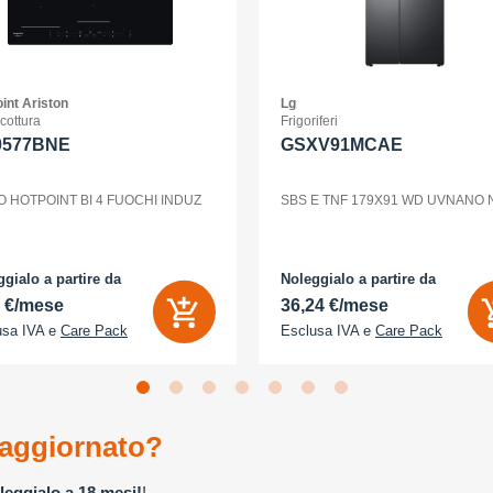
int Ariston
Lg
 cottura
Frigoriferi
0577BNE
GSXV91MCAE
O HOTPOINT BI 4 FUOCHI INDUZ
SBS E TNF 179X91 WD UVNANO
gialo a partire da
Noleggialo a partire da
2 €/mese
36,24 €/mese
usa IVA e
Care Pack
Esclusa IVA e
Care Pack
aggiornato?
leggialo a 18 mesi!
!