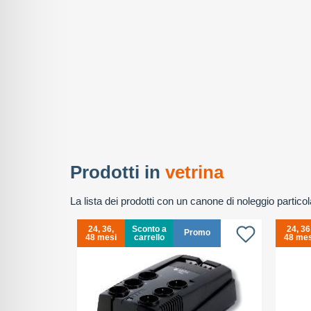
Prodotti in
vetrina
La lista dei prodotti con un canone di noleggio partic
24, 36,
Sconto a
24, 36
Promo
48 mesi
carrello
48 mes