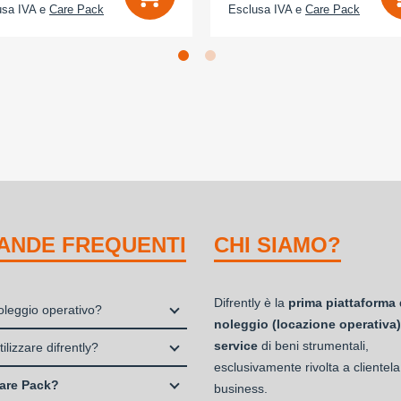
usa IVA e
Care Pack
Esclusa IVA e
Care Pack
ANDE FREQUENTI
CHI SIAMO?
Difrently è la
prima piattaforma 
noleggio operativo?
noleggio (locazione operativa)
io, o locazione operativa, è una
service
di beni strumentali,
ilizzare difrently?
 che consente di avere la
esclusivamente rivolta a clientela
 Professionisti e Studi Associati
ità di un bene strumentale utile
are Pack?
business.
à di persone (Ditte Individuali,