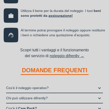
Utilizza il bene per la durata del noleggio. I tuoi
beni
sono protetti da
assicurazione!
Al termine potrai prorogare il noleggio oppure restituire
i beni o richiedere una quotazione d'acquisto.
Scopri tutti i vantaggi e il funzionamento
del servizio di
noleggio difrently →
DOMANDE FREQUENTI
Cos’è il noleggio operativo?
Il noleggio, o locazione operativa, è una soluzione che
Chi può utilizzare difrently?
consente di avere la disponibilità di un bene strumentale utile
Liberi Professionisti e Studi Associati
alla propria attività a fronte del pagamento di un canone fisso
Cos’è il
Care Pack?