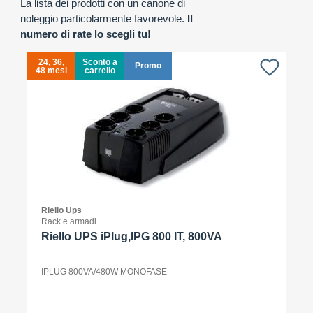
La lista dei prodotti con un canone di
noleggio particolarmente favorevole.
Il
numero di rate lo scegli tu!
24, 36,
Sconto a
Promo
48 mesi
carrello
4
Riello Ups
Rack e armadi
Riello UPS iPlug,IPG 800 IT, 800VA
IPLUG 800VA/480W MONOFASE