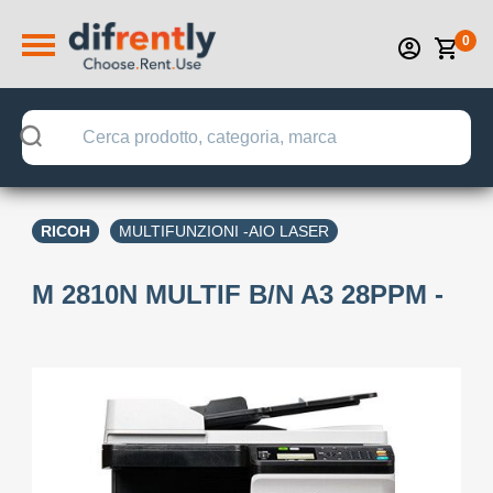
0
RICOH
MULTIFUNZIONI -AIO LASER
M 2810N MULTIF B/N A3 28PPM -