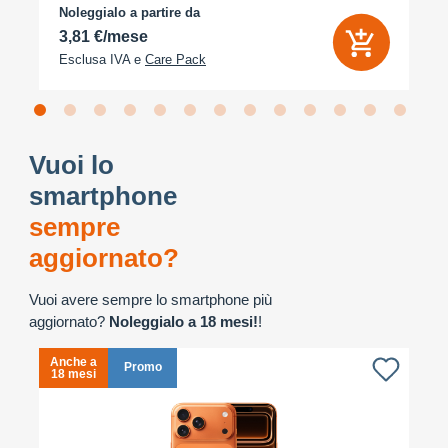
Noleggialo a partire da
3,81 €/mese
Esclusa IVA e
Care Pack
Vuoi lo
smartphone
sempre
aggiornato?
Vuoi avere sempre lo smartphone più
aggiornato?
Noleggialo a 18 mesi!
!
Anche a
A
Promo
18 mesi
1