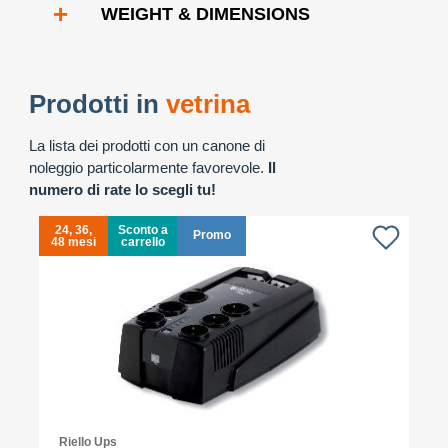
+
WEIGHT & DIMENSIONS
Prodotti in
vetrina
La lista dei prodotti con un canone di
noleggio particolarmente favorevole.
Il
numero di rate lo scegli tu!
24, 36,
Sconto a
Promo
48 mesi
carrello
4
Riello Ups