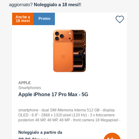
aggiornato?
Noleggialo a 18 mesi!
!
Anche a
A
Promo
18 mesi
1
APPLE
Smartphones
Apple iPhone 17 Pro Max - 5G
smartphone - dual SIM /Memoria Interna 512 GB - display
OLED - 6.9" - 2868 x 1320 pixel (120 Hz) - 3 x fotocamere
posteriori 48 MP, 48 MP, 48 MP - front camera 18 Megapixel -
arancione cosmico
Noleggialo a partire da