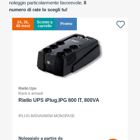
noleggio particolarmente favorevole.
Il
numero di rate lo scegli tu!
24, 36,
Sconto a
Promo
48 mesi
carrello
4
Riello Ups
Rack e armadi
Riello UPS iPlug,IPG 800 IT, 800VA
IPLUG 800VA/480W MONOFASE
Noleggialo a partire da