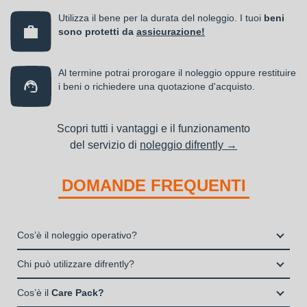
Utilizza il bene per la durata del noleggio. I tuoi
beni
sono protetti da
assicurazione!
Al termine potrai prorogare il noleggio oppure restituire
i beni o richiedere una quotazione d'acquisto.
Scopri tutti i vantaggi e il funzionamento
del servizio di
noleggio difrently →
DOMANDE FREQUENTI
Cos’è il noleggio operativo?
Il noleggio, o locazione operativa, è una soluzione che
Chi può utilizzare difrently?
consente di avere la disponibilità di un bene strumentale utile
Liberi Professionisti e Studi Associati
alla propria attività a fronte del pagamento di un canone fisso
Cos’è il
Care Pack?
Società di persone (Ditte Individuali, S.n.c., S.a.s.)