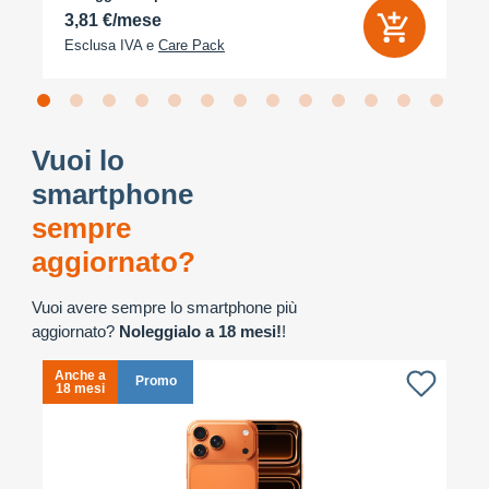
3,81 €/mese
Esclusa IVA e
Care Pack
Vuoi lo
smartphone
sempre
aggiornato?
Vuoi avere sempre lo smartphone più
aggiornato?
Noleggialo a 18 mesi!
!
Anche a
A
Promo
18 mesi
1