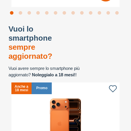
Vuoi lo
smartphone
sempre
aggiornato?
Vuoi avere sempre lo smartphone più
aggiornato?
Noleggialo a 18 mesi!
!
Anche a
A
Promo
18 mesi
1