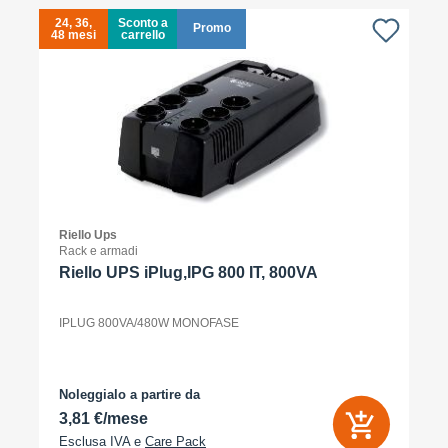
24, 36,
Sconto a
Promo
48 mesi
carrello
4
Riello Ups
Rack e armadi
Riello UPS iPlug,IPG 800 IT, 800VA
IPLUG 800VA/480W MONOFASE
Noleggialo a partire da
3,81 €/mese
Esclusa IVA e
Care Pack