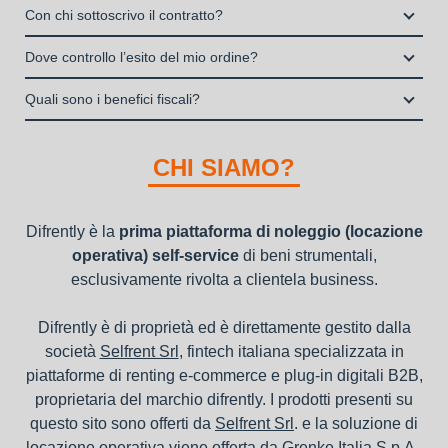
Si, puoi scegliere sul sito il prodotto che ti serve, decidere la
stipulata da Grenke Italia S.p.A., società specializzata nel
Con chi sottoscrivo il contratto?
I privati consumatori non possono accedere al servizio di
durata del noleggio operativo e sottoscrivere il contratto
noleggio B2B con cui verrà concluso il contratto, a tutela
noleggio operativo
Il contratto di locazione operativa sarà stipulato con Grenke
interamente online
Dove controllo l’esito del mio ordine?
dei beni e con vantaggi di gestione per i propri clienti.
Italia S.p.A., società specializzata nel settore della locazione
la consegna a domicilio dei beni
Una volta fatto login vai sull’icona con l’omino e clicca su
operativa di beni mobili strumentali (B2B), previa approvazione
Quali sono i benefici fiscali?
"ordini da completare".
della richiesta da parte della stessa.
I beni a noleggio non devono essere messi in ammortamento
nel bilancio, poiché i canoni vengono considerati un servizio. I
CHI SIAMO?
canoni di noleggio sono deducibili ai fini IRES e IRAP
Difrently è la
prima piattaforma di noleggio (locazione
operativa) self-service
di beni strumentali,
esclusivamente rivolta a clientela business.
Difrently è di proprietà ed è direttamente gestito dalla
società
Selfrent Srl
, fintech italiana specializzata in
piattaforme di renting e-commerce e plug-in digitali B2B,
proprietaria del marchio difrently. I prodotti presenti su
questo sito sono offerti da
Selfrent Srl
. e la soluzione di
locazione operativa viene offerta da
Grenke Italia S.p.A.
,