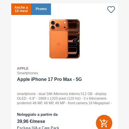
Anche a
A
Promo
18 mesi
1
APPLE
Smartphones
Apple iPhone 17 Pro Max - 5G
smartphone - dual SIM /Memoria Interna 512 GB - display
OLED - 6.9" - 2868 x 1320 pixel (120 Hz) - 3 x fotocamere
posteriori 48 MP, 48 MP, 48 MP - front camera 18 Megapixel -
arancione cosmico
Noleggialo a partire da
39,96 €/mese
Esclusa IVA e
Care Pack