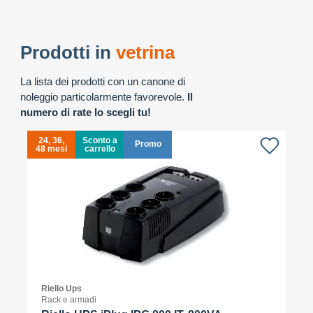
Prodotti in
vetrina
La lista dei prodotti con un canone di
noleggio particolarmente favorevole.
Il
numero di rate lo scegli tu!
24, 36,
Sconto a
Promo
48 mesi
carrello
4
Riello Ups
Rack e armadi