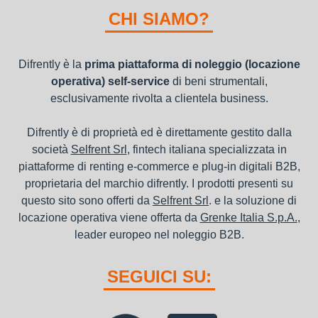
nel bilancio, poiché i canoni vengono considerati un servizio. I
CHI SIAMO?
canoni di noleggio sono deducibili ai fini IRES e IRAP
Difrently è la
prima piattaforma di noleggio (locazione
operativa) self-service
di beni strumentali,
esclusivamente rivolta a clientela business.
Difrently è di proprietà ed è direttamente gestito dalla
società
Selfrent Srl
, fintech italiana specializzata in
piattaforme di renting e-commerce e plug-in digitali B2B,
proprietaria del marchio difrently. I prodotti presenti su
questo sito sono offerti da
Selfrent Srl
. e la soluzione di
locazione operativa viene offerta da
Grenke Italia S.p.A.
,
leader europeo nel noleggio B2B.
SEGUICI SU: