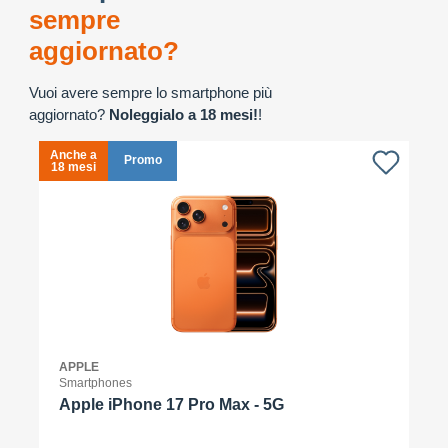
sempre
aggiornato?
Vuoi avere sempre lo smartphone più
aggiornato?
Noleggialo a 18 mesi!
!
Anche a
A
Promo
18 mesi
1
APPLE
Smartphones
Apple iPhone 17 Pro Max - 5G