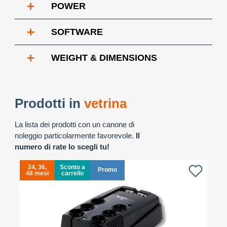
+
POWER
+
SOFTWARE
+
WEIGHT & DIMENSIONS
Prodotti in
vetrina
La lista dei prodotti con un canone di
noleggio particolarmente favorevole.
Il
numero di rate lo scegli tu!
24, 36,
Sconto a
Promo
48 mesi
carrello
4