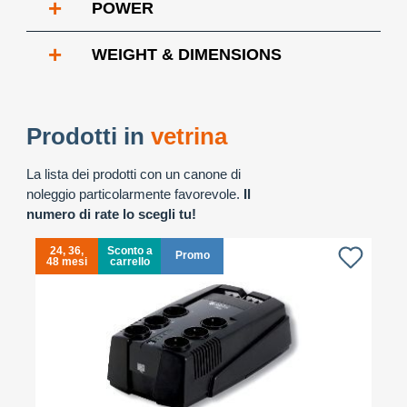
+
POWER
+
WEIGHT & DIMENSIONS
Prodotti in
vetrina
La lista dei prodotti con un canone di
noleggio particolarmente favorevole.
Il
numero di rate lo scegli tu!
24, 36,
Sconto a
Promo
48 mesi
carrello
4