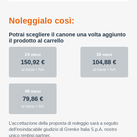
Noleggialo così:
Potrai scegliere il canone una volta aggiunto
il prodotto al carrello
24 mesi
36 mesi
150,92 €
104,88 €
al mese + IVA
al mese + IVA
48 mesi
79,86 €
al mese + IVA
L’accettazione della proposta di noleggio sarà a seguito
dell’insindacabile giudizio di Grenke Italia S.p.A. nostro
unico renting partner.