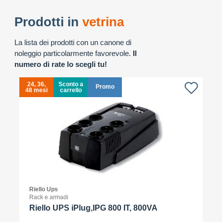
Prodotti in
vetrina
La lista dei prodotti con un canone di
noleggio particolarmente favorevole.
Il
numero di rate lo scegli tu!
24, 36,
Sconto a
Promo
48 mesi
carrello
4
Riello Ups
Rack e armadi
Riello UPS iPlug,IPG 800 IT, 800VA