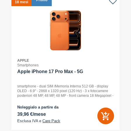
Promo
18 mesi
1
APPLE
Smartphones
Apple iPhone 17 Pro Max - 5G
smartphone - dual SIM /Memoria Interna 512 GB - display
OLED - 6.9" - 2868 x 1320 pixel (120 Hz) - 3 x fotocamere
posteriori 48 MP, 48 MP, 48 MP - front camera 18 Megapixel -
arancione cosmico
Noleggialo a partire da
39,96 €/mese
Esclusa IVA e
Care Pack