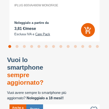
IPLUG 800VA/480W MONOFASE
Noleggialo a partire da
3,81 €/mese
Esclusa IVA e
Care Pack
Vuoi lo
smartphone
sempre
aggiornato?
Vuoi avere sempre lo smartphone più
aggiornato?
Noleggialo a 18 mesi!
!
Anche a
A