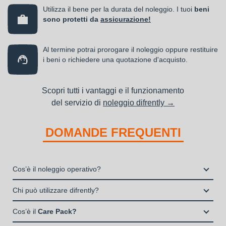
Utilizza il bene per la durata del noleggio. I tuoi
beni
sono protetti da
assicurazione!
Al termine potrai prorogare il noleggio oppure restituire
i beni o richiedere una quotazione d'acquisto.
Scopri tutti i vantaggi e il funzionamento
del servizio di
noleggio difrently →
DOMANDE FREQUENTI
Cos’è il noleggio operativo?
Il noleggio, o locazione operativa, è una soluzione che
Chi può utilizzare difrently?
consente di avere la disponibilità di un bene strumentale utile
Liberi Professionisti e Studi Associati
alla propria attività a fronte del pagamento di un canone fisso
Cos’è il
Care Pack?
Società di persone (Ditte Individuali, S.n.c., S.a.s.)
periodico.