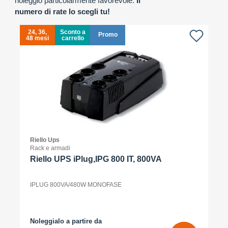
noleggio particolarmente favorevole.
Il
numero di rate lo scegli tu!
24, 36,
Sconto a
Promo
48 mesi
carrello
4
Riello Ups
Rack e armadi
Riello UPS iPlug,IPG 800 IT, 800VA
IPLUG 800VA/480W MONOFASE
Noleggialo a partire da