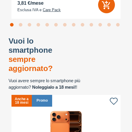
3,81 €/mese
Esclusa IVA e
Care Pack
Vuoi lo
smartphone
sempre
aggiornato?
Vuoi avere sempre lo smartphone più
aggiornato?
Noleggialo a 18 mesi!
!
Anche a
A
Promo
18 mesi
1