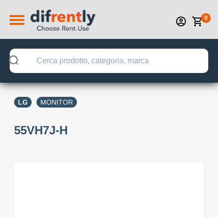
0
LG
MONITOR
55VH7J-H