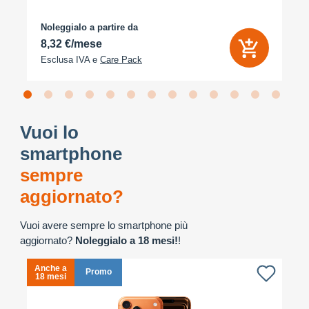
Noleggialo a partire da
8,32 €/mese
Esclusa IVA e
Care Pack
Vuoi lo
smartphone
sempre
aggiornato?
Vuoi avere sempre lo smartphone più
aggiornato?
Noleggialo a 18 mesi!
!
Anche a
A
Promo
18 mesi
1