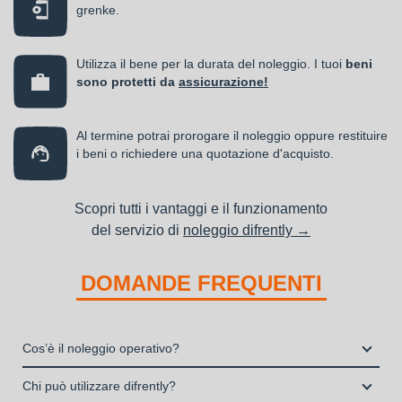
grenke.
Utilizza il bene per la durata del noleggio. I tuoi
beni
sono protetti da
assicurazione!
Al termine potrai prorogare il noleggio oppure restituire
i beni o richiedere una quotazione d'acquisto.
Scopri tutti i vantaggi e il funzionamento
del servizio di
noleggio difrently →
DOMANDE FREQUENTI
Cos’è il noleggio operativo?
Il noleggio, o locazione operativa, è una soluzione che
Chi può utilizzare difrently?
consente di avere la disponibilità di un bene strumentale utile