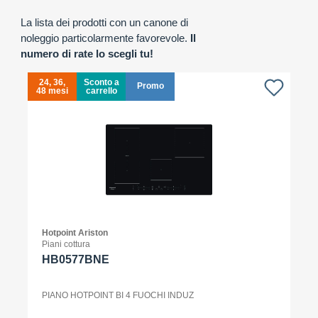
La lista dei prodotti con un canone di
noleggio particolarmente favorevole.
Il
numero di rate lo scegli tu!
24, 36,
Sconto a
Promo
48 mesi
carrello
4
Hotpoint Ariston
Piani cottura
HB0577BNE
PIANO HOTPOINT BI 4 FUOCHI INDUZ