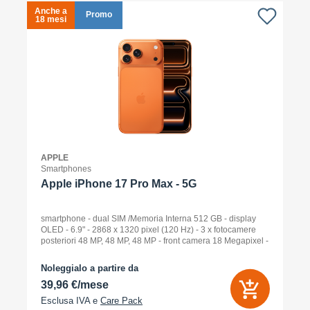
Anche a
A
Promo
18 mesi
1
APPLE
Smartphones
Apple iPhone 17 Pro Max - 5G
smartphone - dual SIM /Memoria Interna 512 GB - display
OLED - 6.9" - 2868 x 1320 pixel (120 Hz) - 3 x fotocamere
posteriori 48 MP, 48 MP, 48 MP - front camera 18 Megapixel -
arancione cosmico
Noleggialo a partire da
39,96 €/mese
Esclusa IVA e
Care Pack