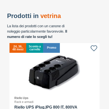
Prodotti in
vetrina
La lista dei prodotti con un canone di
noleggio particolarmente favorevole.
Il
numero di rate lo scegli tu!
24, 36,
Sconto a
Promo
48 mesi
carrello
4
Riello Ups
Rack e armadi
Riello UPS iPlug,IPG 800 IT, 800VA