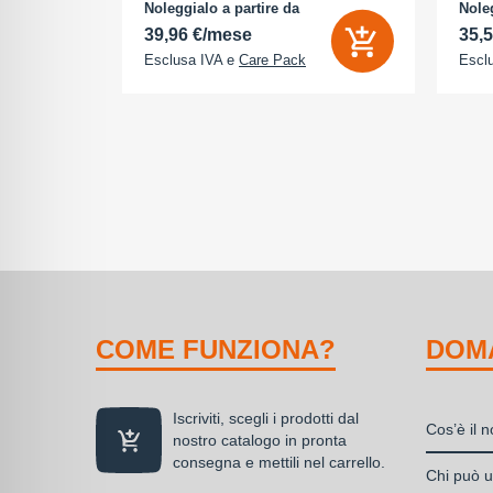
na (ROM):
camera 18 Megapixel - arancione
AMOLE
Noleggialo a partire da
Noleg
 0 GB - Dual
cosmico
512 G
39,96 €/mese
35,
Esclusa IVA e
Care Pack
Escl
COME FUNZIONA?
DOM
Iscriviti, scegli i prodotti dal
Cos’è il 
nostro catalogo in pronta
consegna e mettili nel carrello.
Il nolegg
Chi può ut