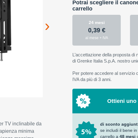
Potrai scegliere il canon
carrello
24 mesi
0,39 €
al mese + IVA
L’accettazione della proposta di n
di Grenke Italia S.p.A. nostro uni
Per potere accedere al servizio di
IVA da più di 3 anni.
Ottieni uno
r TV inclinabile da
di sconto aggiunt
se includi il bene in
Capienza minima
carrello a
48 mesi