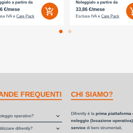
D 2x - Memoria Interna (ROM):
camera 18 Megapixel - arancione
gialo a partire da
Noleggialo a partire da
B - Espandibile fino a: 0 GB - Dual
cosmico
56 €/mese
33,86 €/mese
usa IVA e
Care Pack
Esclusa IVA e
Care Pack
ANDE FREQUENTI
CHI SIAMO?
Difrently è la
prima piattaforma 
noleggio operativo?
noleggio (locazione operativa)
io, o locazione operativa, è una
service
di beni strumentali,
ilizzare difrently?