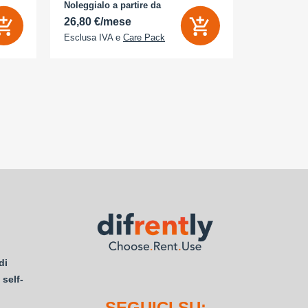
- Memoria Interna (ROM): 512 GB -
Noleggialo a partire da
Noleggialo 
Espandibile fino a: 0 GB - Dual Sim: Sì
26,80 €/mese
21,85 €/
Esclusa IVA e
Care Pack
Esclusa IV
di
 self-
SEGUICI SU: