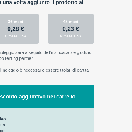
e una volta aggiunto il prodotto al
36 mesi
48 mesi
0,28 €
0,23 €
al mese + IVA
al mese + IVA
oleggio sarà a seguito dell’insindacabile giudizio
co renting partner.
 noleggio è necessario essere titolari di partita
 sconto aggiuntivo nel carrello
ivo
 un
con