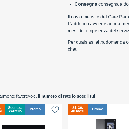
Consegna
consegna a domi
Il costo mensile del Care Pac
L’addebito avviene annualment
mesi di competenza del serviz
Per qualsiasi altra domanda con
chat.
olarmente favorevole.
Il numero di rate lo scegli tu!
,
Sconto a
24, 36,
Promo
Promo
i
carrello
48 mesi