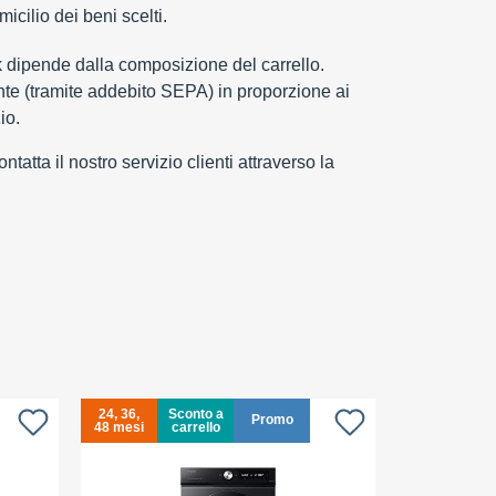
cilio dei beni scelti.
k dipende dalla composizione del carrello.
e (tramite addebito SEPA) in proporzione ai
io.
tatta il nostro servizio clienti attraverso la
24, 36,
Sconto a
24, 36,
Promo
48 mesi
carrello
48 mesi