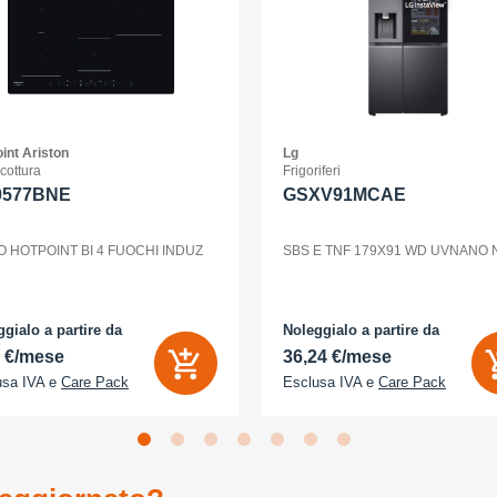
int Ariston
Lg
 cottura
Frigoriferi
0577BNE
GSXV91MCAE
O HOTPOINT BI 4 FUOCHI INDUZ
SBS E TNF 179X91 WD UVNANO
gialo a partire da
Noleggialo a partire da
2 €/mese
36,24 €/mese
usa IVA e
Care Pack
Esclusa IVA e
Care Pack