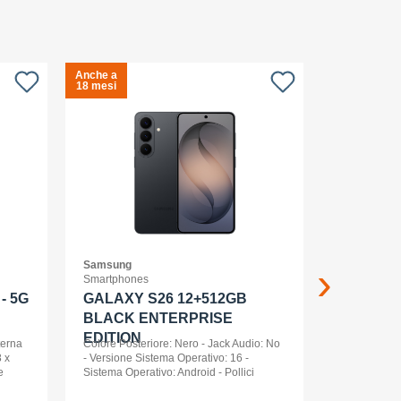
Anche a
Anche a
S
18 mesi
18 mesi
c
Samsung
APPLE
Smartphones
Smartwatch
- 5G
GALAXY S26 12+512GB
Apple Wa
BLACK ENTERPRISE
Ml Cel
EDITION
terna
Colore Posteriore: Nero - Jack Audio: No
 x
- Versione Sistema Operativo: 16 -
e
Sistema Operativo: Android - Pollici
nt
Display: 6,3 - Tipologia Display: AMOLED