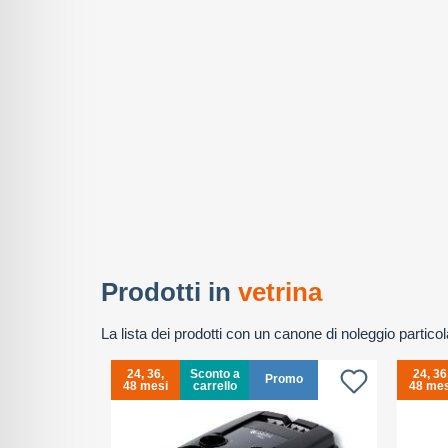
Prodotti in
vetrina
La lista dei prodotti con un canone di noleggio partic
24, 36,
Sconto a
24, 36
Promo
48 mesi
carrello
48 mes