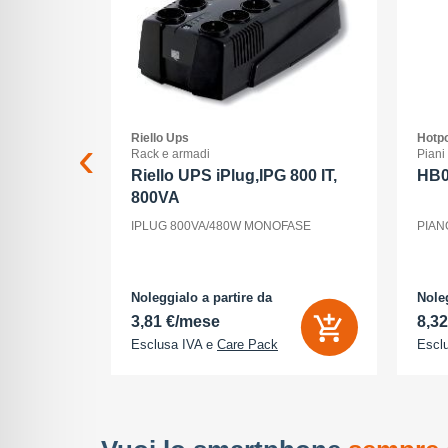
Riello Ups
Hotpo
ss
Rack e armadi
Piani
 xc 15-
Riello UPS iPlug,IPG 800 IT,
HB
800VA
15-45/3,5-
IPLUG 800VA/480W MONOFASE
PIAN
nt, ogni
la luce, il
utti elementi
odo di vedere
Noleggialo a partire da
Noleg
3,81 €/mese
8,3
Esclusa IVA e
Care Pack
Escl