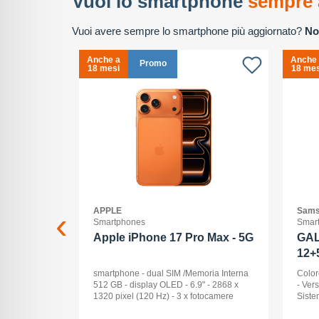
Vuoi lo smartphone
sempre 
Vuoi avere sempre lo smartphone più aggiornato?
No
Anche a
Anche
Promo
18 mesi
18 mes
APPLE
Sams
Smartphones
Smar
2+512GB
Apple iPhone 17 Pro Max - 5G
GAL
12+
ck Audio: No
smartphone - dual SIM /Memoria Interna
Color
: 16 -
512 GB - display OLED - 6.9" - 2868 x
- Ver
Pollici
1320 pixel (120 Hz) - 3 x fotocamere
Siste
ay: Dynamic
posteriori 48 MP, 48 MP, 48 MP - front
Displ