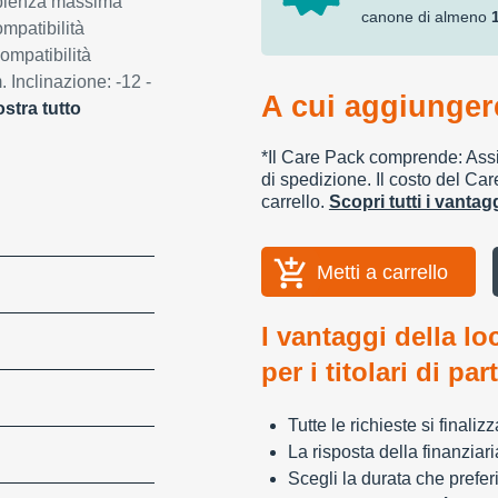
apienza massima
canone di almeno
mpatibilità
ompatibilità
 Inclinazione: -12 -
A cui aggiungere
stra tutto
*Il Care Pack comprende: Assic
di spedizione. Il costo del Car
carrello.
Scopri tutti i vanta
Metti a carrello
I vantaggi della lo
per i titolari di par
Tutte le richieste si finali
La risposta della finanziar
Scegli la durata che preferi