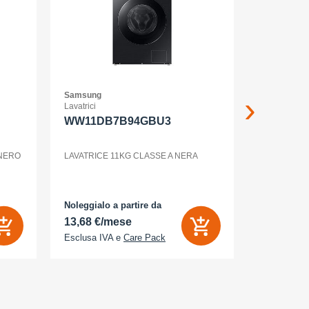
Samsung
Samsung
Lavatrici
Smartphone
WW11DB7B94GBU3
GALAXY
12+256G
ENTERP
 NERO
LAVATRICE 11KG CLASSE A NERA
GALAXY S2
Noleggialo a partire da
Noleggialo 
13,68 €/mese
31,90 €/
Esclusa IVA e
Care Pack
Esclusa IV