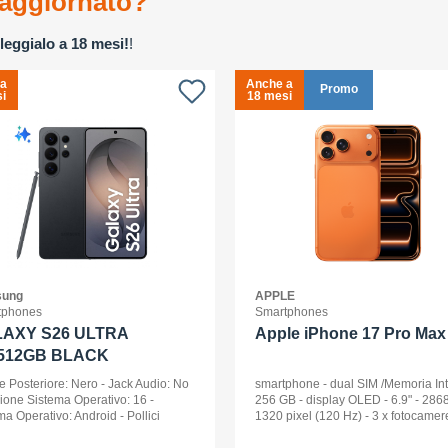
aggiornato?
leggialo a 18 mesi!
!
 a
Anche a
Promo
i
18 mesi
ung
APPLE
tphones
Smartphones
AXY S26 ULTRA
Apple iPhone 17 Pro Max 
512GB BLACK
e Posteriore: Nero - Jack Audio: No
smartphone - dual SIM /Memoria In
sione Sistema Operativo: 16 -
256 GB - display OLED - 6.9" - 2868
ma Operativo: Android - Pollici
1320 pixel (120 Hz) - 3 x fotocamer
ay: 6,9 - Tipologia Display: Dynamic
posteriori 48 MP, 48 MP, 48 MP - fro