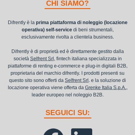
nel bilancio, poiché i canoni vengono considerati un servizio. I
CHI SIAMO?
canoni di noleggio sono deducibili ai fini IRES e IRAP
Difrently è la
prima piattaforma di noleggio (locazione
operativa) self-service
di beni strumentali,
esclusivamente rivolta a clientela business.
Difrently è di proprietà ed è direttamente gestito dalla
società
Selfrent Srl
, fintech italiana specializzata in
piattaforme di renting e-commerce e plug-in digitali B2B,
proprietaria del marchio difrently. I prodotti presenti su
questo sito sono offerti da
Selfrent Srl
. e la soluzione di
locazione operativa viene offerta da
Grenke Italia S.p.A.
,
leader europeo nel noleggio B2B.
SEGUICI SU: